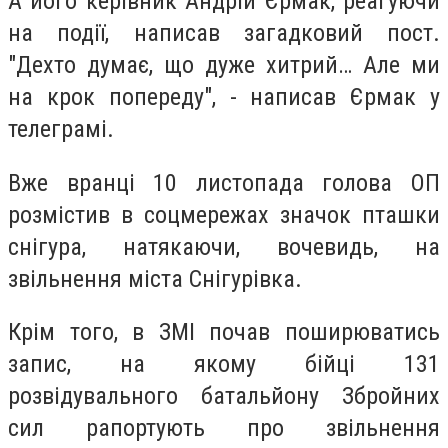
А його керівник Андрій Єрмак, реагуючи
на події, написав загадковий пост.
"Дехто думає, що дуже хитрий… Але ми
на крок попереду", - написав Єрмак у
телеграмі.
Вже вранці 10 листопада голова ОП
розмістив в соцмережах значок пташки
снігура, натякаючи, вочевидь, на
звільнення міста Снігурівка.
Крім того, в ЗМІ почав поширюватись
запис, на якому бійці 131
розвідувального батальйону Збройних
сил рапортують про звільнення