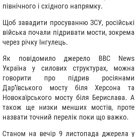
північного і східного напрямку.
Щоб завадити просуванню ЗСУ, російські
війська почали підривати мости, зокрема
через річку Інгулець.
Як повідомило джерело ВВС News
Україна у силових структурах, можна
говорити про підрив росіянами
Дар'ївського мосту біля Херсона та
Новокаїрського мосту біля Берислава. А
також ще низки менших мостів, проте
назвати точний перелік поки що важко.
Станом на вечір 9 листопада джерела у