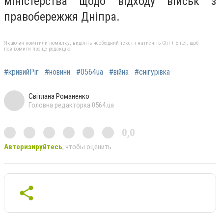
міністерства щодо відходу військ з
правобережжя Дніпра.
Якщо ви помітили помилку, виділіть необхідний текст і натисніть Ctrl + Enter, щоб
повідомити про це редакцію
#кривийРіг
#новини
#0564ua
#війна
#снігурівка
Світлана Романенко
Головна редакторка 0564.ua
0,0
Авторизируйтесь
, чтобы оценить