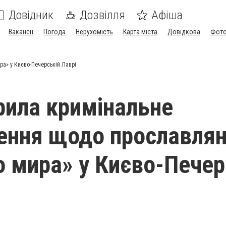
Довідник
Дозвілля
Афіша
Вакансії
Погода
Нерухомість
Карта міста
Довідкова
Фото
ра» у Києво-Печерській Лаврі
крила кримінальне
ення щодо прославля
о мира» у Києво-Печер