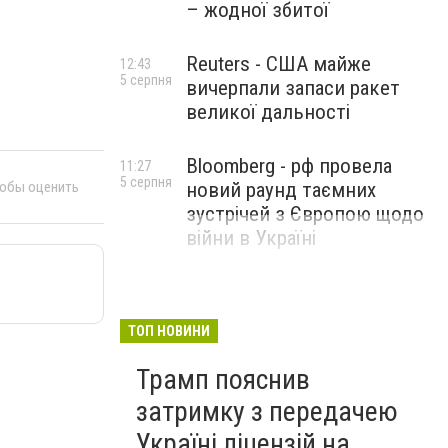
– жодної збитої
Reuters - США майже
12:43
5 серпня
вичерпали запаси ракет
великої дальності
Bloomberg - рф провела
11:27
5 серпня
тобы оценить
новий раунд таємних
зустрічей з Європою щодо
війни в Україні
ТОП НОВИНИ
Трамп пояснив
затримку з передачею
Україні ліцензій на