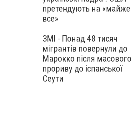
претендують на «майже
все»
ЗМІ - Понад 48 тисяч
мігрантів повернули до
Марокко після масового
прориву до іспанської
Сеути