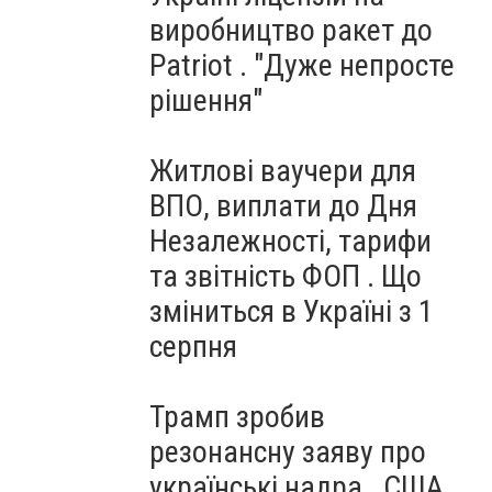
виробництво ракет до
Patriot . "Дуже непросте
рішення"
Житлові ваучери для
ВПО, виплати до Дня
Незалежності, тарифи
та звітність ФОП . Що
зміниться в Україні з 1
серпня
Трамп зробив
резонансну заяву про
українські надра . США