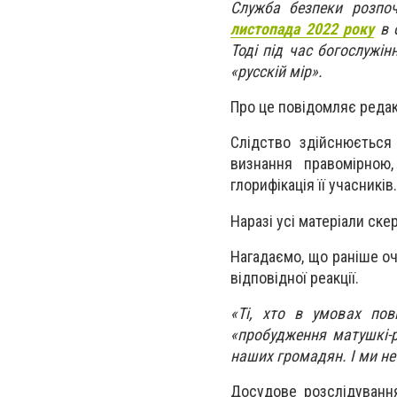
Служба безпеки розпо
листопада 2022 року
в о
Тоді під час богослужі
«русскій мір».
Про це повідомляє реда
Слідство здійснюється 
визнання правомірною,
глорифікація її учасників.
Наразі усі матеріали ск
Нагадаємо, що раніше о
відповідної реакції.
«Ті, хто в умовах пов
«пробудження матушкі-р
наших громадян. І ми не
Досудове розслідування