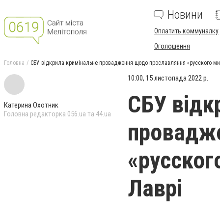
Новини
Оплатить коммуналку
Оголошення
Головна
​​СБУ відкрила кримінальне провадження щодо прославляння «русского ми
10:00, 15 листопада 2022 р.
​​СБУ від
Катерина Охотник
Головна редакторка 056.ua та 44.ua
провадж
«русског
Лаврі