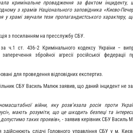
чала кримінальне провадження за фактом інциденту,
дному з храмів Національного заповідника «Києво-Пече
ння у храмі звучали тези пропагандистського характеру, 
кція з посиланням на пресслужбу СБУ.
за ч.1 ст. 436-2 Кримінального кодексу України – вип
 заперечення збройної агресії російської федерації п
еровані для проведення відповідних експертиз.
чільник СБУ Василь Малюк заявив, що даний інцидент не з
номасштабної війни, яку розв’язала росія проти Украї
усі», мають розуміти, що це шкодить безпеці та інтерес
 допустимо таких проявів»,
- заявив керівник СБУ Василь М
 здійснюють слідчі Головного управління СБУ у м. Києві