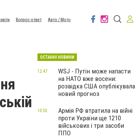
звіти
Вопрос-ответ
Авто / Мото
ОСТАННІ НОВИНИ
WSJ - Путін може напасти
12:47
на НАТО вже восени:
ння
розвідка США опублікувала
новий прогноз
ській
Армія РФ втратила на війні
10:50
проти України ще 1210
військових і три засоби
ППО