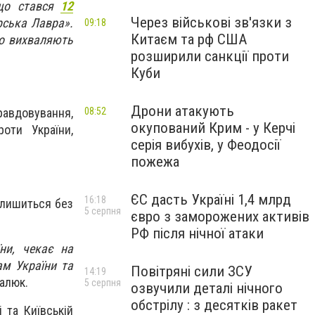
 що стався
12
Через військові зв'язки з
рська Лавра».
09:18
Китаєм та рф США
що вихваляють
розширили санкції проти
Куби
Дрони атакують
08:52
равдовування,
окупований Крим - у Керчі
роти України,
серія вибухів, у Феодосії
пожежа
ЄС дасть Україні 1,4 млрд
16:18
алишиться без
5 серпня
євро з заморожених активів
РФ після нічної атаки
ни, чекає на
ам України та
Повітряні сили ЗСУ
14:19
алюк.
5 серпня
озвучили деталі нічного
обстрілу : з десятків ракет
 та Київській