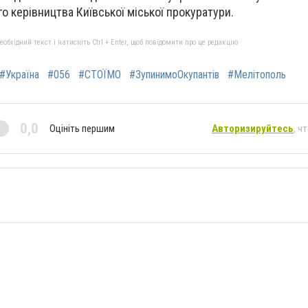
о керівництва Київської міської прокуратури.
бхідний текст і натисніть Ctrl + Enter, щоб повідомити про це редакцію
#Україна
#056
#СТОЇМО
#ЗупинимоОкупантів
#Мелітополь
0,0
Оцініть першим
Авторизируйтесь
, ч