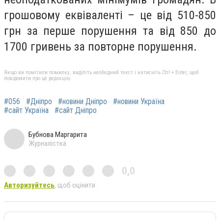
грошовому еквіваленті – це від 510-850
грн за перше порушення та від 850 до
1700 гривень за повторне порушення.
Якщо ви помітили помилку, виділіть необхідний текст і натисніть Ctrl + Enter, щоб
повідомити про це редакцію
#056
#Дніпро
#новини Дніпро
#новини Україна
#сайт Україна
#сайт Дніпро
Бубнова Маргарита
Журналістка
0,0
Авторизуйтесь
, щоб оцінити