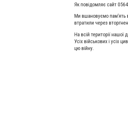
Як повідомляє сайт 0564
Ми вшановуємо памʼять всі
втратили через вторгненн
На всій території нашої 
Усіх військових і усіх ци
цю війну.