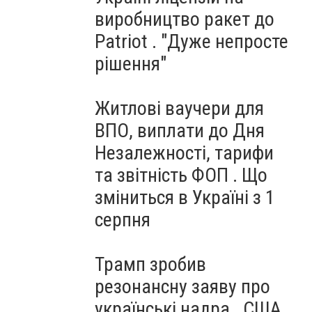
виробництво ракет до
Patriot . "Дуже непросте
рішення"
Житлові ваучери для
ВПО, виплати до Дня
Незалежності, тарифи
та звітність ФОП . Що
зміниться в Україні з 1
серпня
Трамп зробив
резонансну заяву про
українські надра . США