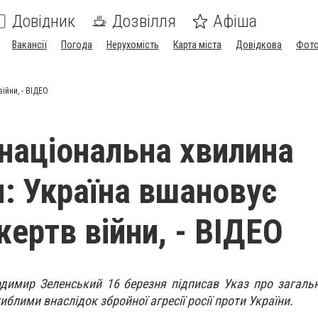
Довідник
Дозвілля
Афіша
Вакансії
Погода
Нерухомість
Карта міста
Довідкова
Фото
ійни, - ВІДЕО
національна хвилина
: Україна вшановує
жертв війни, - ВІДЕО
димир Зеленський 16 березня підписав Указ про загаль
блими внаслідок збройної агресії росії проти України.