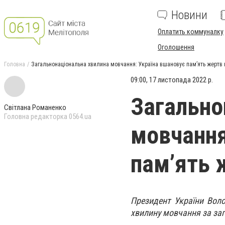
Новини
Оплатить коммуналку
Оголошення
Головна
Загальнонаціональна хвилина мовчання: Україна вшановує пам’ять жертв в
09:00, 17 листопада 2022 р.
Загально
Світлана Романенко
Головна редакторка 0564.ua
мовчання
пам’ять 
Президент України Воло
хвилину мовчання за заги