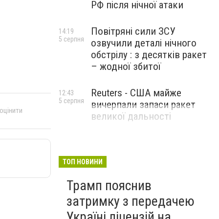
РФ після нічної атаки
Повітряні сили ЗСУ
14:19
5 серпня
озвучили деталі нічного
обстрілу : з десятків ракет
– жодної збитої
Reuters - США майже
12:43
5 серпня
вичерпали запаси ракет
 оцінити
великої дальності
ТОП НОВИНИ
Трамп пояснив
затримку з передачею
Україні ліцензій на