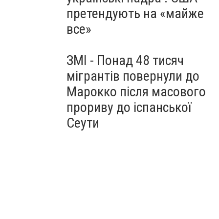
претендують на «майже
все»
ЗМІ - Понад 48 тисяч
мігрантів повернули до
Марокко після масового
прориву до іспанської
Сеути