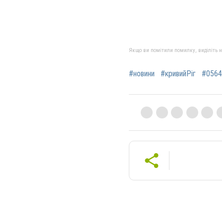
Якщо ви помітили помилку, виділіть нео
#новини
#кривийРіг
#0564