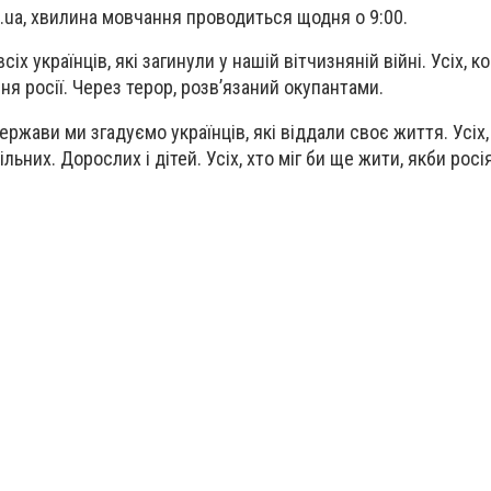
.ua, хвилина мовчання проводиться щодня о 9:00.
х українців, які загинули у нашій вітчизняній війні. Усіх, к
я росії. Через терор, розвʼязаний окупантами.
держави ми згадуємо українців, які віддали своє життя. Усіх
вільних. Дорослих і дітей. Усіх, хто міг би ще жити, якби рос