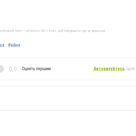
бхідний текст і натисніть Ctrl + Enter, щоб повідомити про це редакцію
ua
#війна
0,0
Оцініть першим
Авторизуйтесь
, щоб