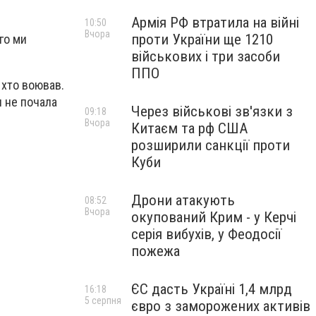
Армія РФ втратила на війні
10:50
Вчора
проти України ще 1210
ого ми
військових і три засоби
ППО
, хто воював.
ія не почала
Через військові зв'язки з
09:18
Вчора
Китаєм та рф США
розширили санкції проти
Куби
Дрони атакують
08:52
Вчора
окупований Крим - у Керчі
серія вибухів, у Феодосії
пожежа
ЄС дасть Україні 1,4 млрд
16:18
5 серпня
євро з заморожених активів