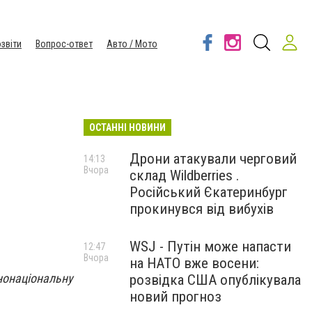
звіти
Вопрос-ответ
Авто / Мото
ОСТАННІ НОВИНИ
Дрони атакували черговий
14:13
Вчора
склад Wildberries .
Російський Єкатеринбург
прокинувся від вибухів
WSJ - Путін може напасти
12:47
Вчора
на НАТО вже восени:
нонаціональну
розвідка США опублікувала
новий прогноз