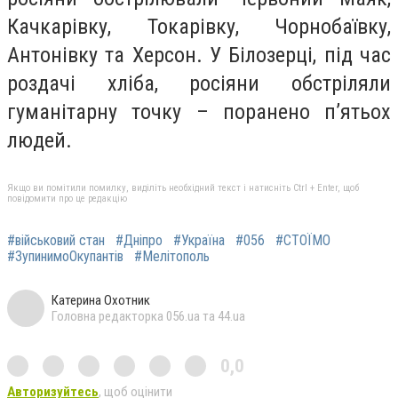
Качкарівку, Токарівку, Чорнобаївку,
Антонівку та Херсон. У Білозерці, під час
роздачі хліба, росіяни обстріляли
гуманітарну точку – поранено п’ятьох
людей.
Якщо ви помітили помилку, виділіть необхідний текст і натисніть Ctrl + Enter, щоб
повідомити про це редакцію
#військовий стан
#Дніпро
#Україна
#056
#СТОЇМО
#ЗупинимоОкупантів
#Мелітополь
Катерина Охотник
Головна редакторка 056.ua та 44.ua
0,0
Авторизуйтесь
, щоб оцінити