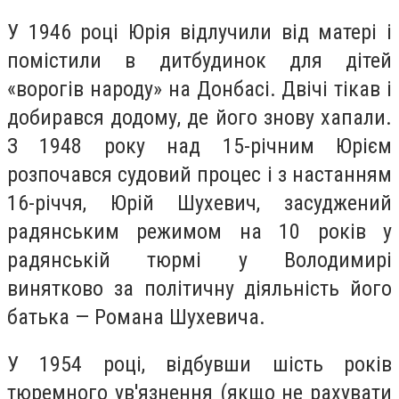
У 1946 році Юрія відлучили від матері і
помістили в дитбудинок для дітей
«ворогів народу» на Донбасі. Двічі тікав і
добирався додому, де його знову хапали.
З 1948 року над 15-річним Юрієм
розпочався судовий процес і з настанням
16-річчя, Юрій Шухевич, засуджений
радянським режимом на 10 років у
радянській тюрмі у Володимирі
винятково за політичну діяльність його
батька — Романа Шухевича.
У 1954 році, відбувши шість років
тюремного ув'язнення (якщо не рахувати