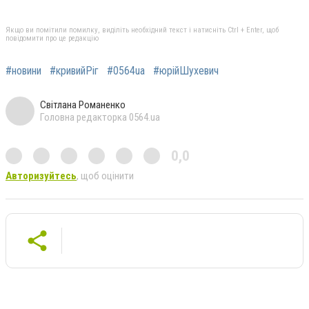
Якщо ви помітили помилку, виділіть необхідний текст і натисніть Ctrl + Enter, щоб
повідомити про це редакцію
#новини
#кривийРіг
#0564ua
#юрійШухевич
Світлана Романенко
Головна редакторка 0564.ua
0,0
Авторизуйтесь
, щоб оцінити