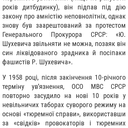
років дитбудинку), він підпав під дію
закону про амністію неповнолітніх, однак
знову був заарештований за протестом
Генерального Прокурора СРСР: «Ю.
Шухевича звільняти не можна, позаяк він
син ліквідованого зрадника й посіпаки
фашистів Р. Шухевича».
У 1958 році, після закінчення 10-річного
терміну ув'язнення, ОСО МВС СРСР
повторно засудило на нові 10 років у
невільничих таборах суворого режиму на
основі «тюремної справи», використавши
за «свідків» провокаторів і тюремних