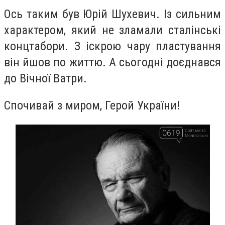
Ось таким був Юрій Шухевич. Із сильним
характером, який не зламали сталінські
концтабори. З іскрою чару пластування
він йшов по життю. А сьогодні доєднався
до Вічної Ватри.
Спочивай з миром, Герой України!