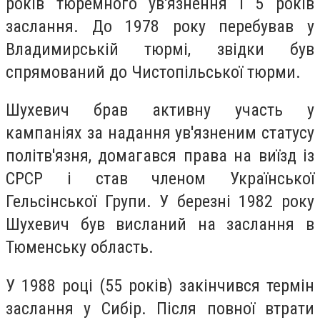
років тюремного ув'язнення і 5 років
заслання. До 1978 року перебував у
Владимирській тюрмі, звідки був
спрямований до Чистопільської тюрми.
Шухевич брав активну участь у
кампаніях за надання ув'язненим статусу
політв'язня, домагався права на виїзд із
СРСР і став членом Української
Гельсінської Групи. У березні 1982 року
Шухевич був висланий на заслання в
Тюменську область.
У 1988 році (55 років) закінчився термін
заслання у Сибір. Після повної втрати