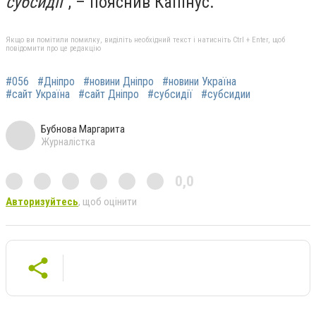
субсидії"
, – пояснив Капінус.
Якщо ви помітили помилку, виділіть необхідний текст і натисніть Ctrl + Enter, щоб
повідомити про це редакцію
#056
#Дніпро
#новини Дніпро
#новини Україна
#сайт Україна
#сайт Дніпро
#субсидії
#субсидии
Бубнова Маргарита
Журналістка
0,0
Авторизуйтесь
, щоб оцінити