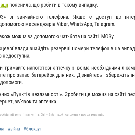
ації
пояснила, що робити в такому випадку.
03» зі звичайного телефона. Якщо є доступ до інте
 допомогою месенджерів Viber, WhatsApp, Telegram.
також можна за допомогою чат-бота на сайті МОЗу.
сцевої влади знайдіть резервні номери телефонів на випад
о недоступна.
 тримайте напоготові аптечку зі всіма необхідними лікам
те про запас батарейок для них. Дізнайтесь і збережіть і
 допомоги.
чих «Пунктів незламності». Зробити це можна на сайті nez
тернет, зв'язок та аптечка.
бхідний текст і натисніть Ctrl + Enter, щоб повідомити про це редакцію
ua
#війна
#блекаут