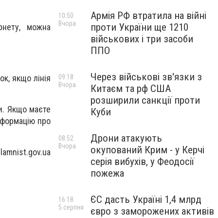
Армія РФ втратила на війні
10:50
Вчора
проти України ще 1210
рнету, можна
військових і три засоби
ППО
Через військові зв'язки з
ок, якщо лінія
09:18
Вчора
Китаєм та рф США
розширили санкції проти
и. Якщо маєте
Куби
нформацію про
Дрони атакують
08:52
Вчора
окупований Крим - у Керчі
lamnist.gov.ua
серія вибухів, у Феодосії
пожежа
ЄС дасть Україні 1,4 млрд
16:18
5 серпня
євро з заморожених активів