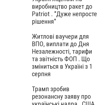
виробництво ракет до
Patriot . "Дуже непросте
рішення"
Житлові ваучери для
ВПО, виплати до Дня
Незалежності, тарифи
та звітність ФОП . Що
зміниться в Україні з 1
серпня
Трамп зробив
резонансну заяву про
українські надра . США