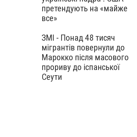
претендують на «майже
все»
ЗМІ - Понад 48 тисяч
мігрантів повернули до
Марокко після масового
прориву до іспанської
Сеути