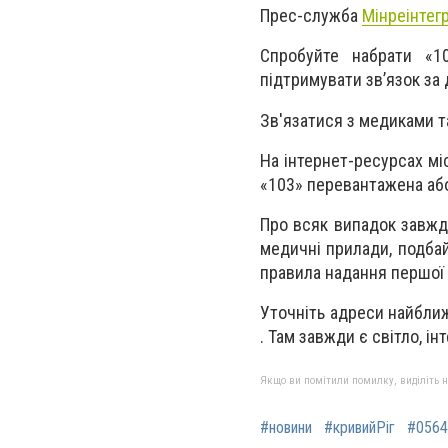
Прес-служба
Мінреінтегр
Спробуйте набрати «1
підтримувати зв’язок за
Зв'язатися з медиками 
На інтернет-ресурсах мі
«103» перевантажена аб
Про всяк випадок завжди
медичні прилади, подбай
правила надання першої
Уточніть адреси найближ
. Там завжди є світло, ін
Якщо ви помітили помилку, виділіть нео
#новини
#кривийРіг
#0564