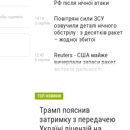
РФ після нічної атаки
тобы оценить
Повітряні сили ЗСУ
14:19
5 серпня
озвучили деталі нічного
обстрілу : з десятків ракет
– жодної збитої
Reuters - США майже
12:43
5 серпня
вичерпали запаси ракет
великої дальності
ТОП НОВИНИ
Трамп пояснив
затримку з передачею
Україні ліцензій на