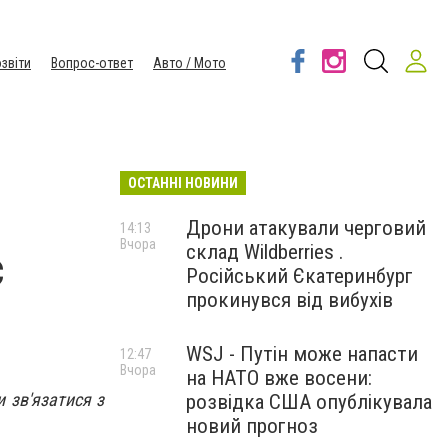
звіти
Вопрос-ответ
Авто / Мото
ОСТАННІ НОВИНИ
Дрони атакували черговий
14:13
Вчора
склад Wildberries .
є
Російський Єкатеринбург
прокинувся від вибухів
WSJ - Путін може напасти
12:47
Вчора
на НАТО вже восени:
 зв'язатися з
розвідка США опублікувала
новий прогноз