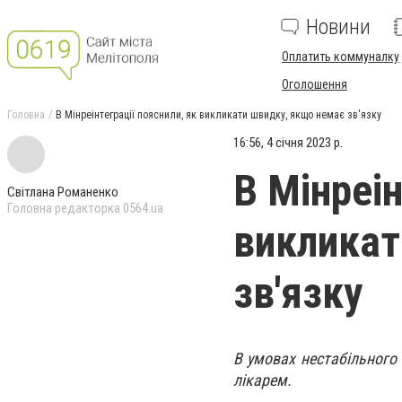
Новини
Оплатить коммуналку
Оголошення
Головна
В Мінреінтеграції пояснили, як викликати швидку, якщо немає зв'язку
16:56, 4 січня 2023 р.
В Мінреін
Світлана Романенко
Головна редакторка 0564.ua
викликат
зв'язку
В умовах нестабільного 
лікарем.