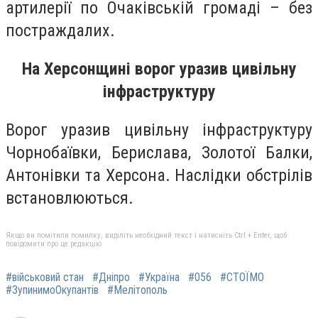
артилерії по Очаківській громаді – без
постраждалих.
На Херсонщині ворог уразив цивільну
інфраструктуру
Ворог уразив цивільну інфраструктуру
Чорнобаївки, Берислава, Золотої Балки,
Антонівки та Херсона. Наслідки обстрілів
встановлюються.
Якщо ви помітили помилку, виділіть необхідний текст і натисніть Ctrl + Enter, щоб
повідомити про це редакцію
#військовий стан
#Дніпро
#Україна
#056
#СТОЇМО
#ЗупинимоОкупантів
#Мелітополь