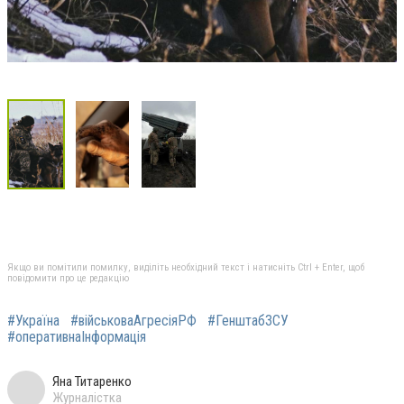
Якщо ви помітили помилку, виділіть необхідний текст і натисніть Ctrl + Enter, щоб
повідомити про це редакцію
#Україна
#військоваАгресіяРФ
#ГенштабЗСУ
#оперативнаІнформація
Яна Титаренко
Журналістка