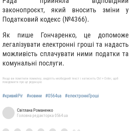
Рада прийняла відповідний
законопроєкт, який вносить зміни у
Податковий кодекс (№4366).
Як пише Гончаренко, це допоможе
легалізувати електронні гроші та надасть
можливість сплачувати ними податки та
комунальні послуги.
Якщо ви помітили помилку, виділіть необхідний текст і натисніть Ctrl + Enter, щоб
повідомити про це редакцію
#кривийРіг
#новини
#0564ua
#електронніГроші
Світлана Романенко
Головна редакторка 0564.ua