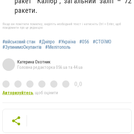
ракет "Калібр", загальний залп – 72
ракети.
Якщо ви помітили помилку, виділіть необхідний текст і натисніть Ctrl + Enter, щоб
повідомити про це редакцію
#військовий стан
#Дніпро
#Україна
#056
#СТОЇМО
#ЗупинимоОкупантів
#Мелітополь
Катерина Охотник
Головна редакторка 056.ua та 44.ua
0,0
Авторизуйтесь
, щоб оцінити