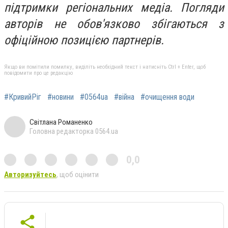
підтримки регіональних медіа. Погляди
авторів не обов'язково збігаються з
офіційною позицією партнерів.
Якщо ви помітили помилку, виділіть необхідний текст і натисніть Ctrl + Enter, щоб
повідомити про це редакцію
#КривийРіг
#новини
#0564ua
#війна
#очищення води
Світлана Романенко
Головна редакторка 0564.ua
0,0
Авторизуйтесь
, щоб оцінити