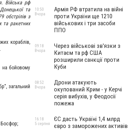
я. Війська рф
Армія РФ втратила на війні
 Донецької та
10:50
Вчора
проти України ще 1210
9 обстрілів з
військових і три засоби
х та ракетних
ППО
жих кораблів,
Через військові зв'язки з
09:18
.
Вчора
Китаєм та рф США
розширили санкції проти
Куби
и на бойовому
Дрони атакують
08:52
р", загальний
Вчора
окупований Крим - у Керчі
серія вибухів, у Феодосії
пожежа
ЄС дасть Україні 1,4 млрд
16:18
 Босфор;
5 серпня
євро з заморожених активів