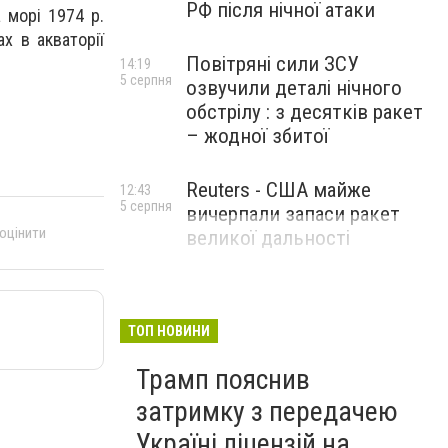
РФ після нічної атаки
 морі 1974 р.
х в акваторії
Повітряні сили ЗСУ
14:19
5 серпня
озвучили деталі нічного
обстрілу : з десятків ракет
– жодної збитої
Reuters - США майже
12:43
5 серпня
вичерпали запаси ракет
 оцінити
великої дальності
ТОП НОВИНИ
Трамп пояснив
затримку з передачею
Україні ліцензій на