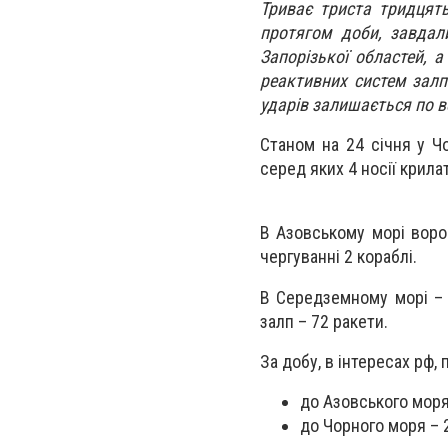
Триває триста тридцят
протягом доби, завдали
Запорізької областей, а
реактивних систем залп
ударів залишається по вс
Станом на 24 січня у Ч
серед яких 4 носії крила
В Азовському морі воро
чергуванні 2 кораблі.
В Середземному морі – 1
залп – 72 ракети.
За добу, в інтересах рф
до Азовського моря
до Чорного моря – 