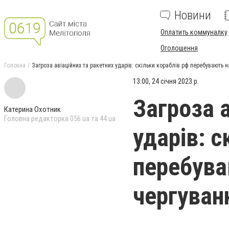
Новини
Оплатить коммуналку
Оголошення
Головна
Загроза авіаційних та ракетних ударів: скільки кораблів рф перебувають 
13:00, 24 січня 2023 р.
Загроза 
Катерина Охотник
Головна редакторка 056.ua та 44.ua
ударів: с
перебува
чергуван