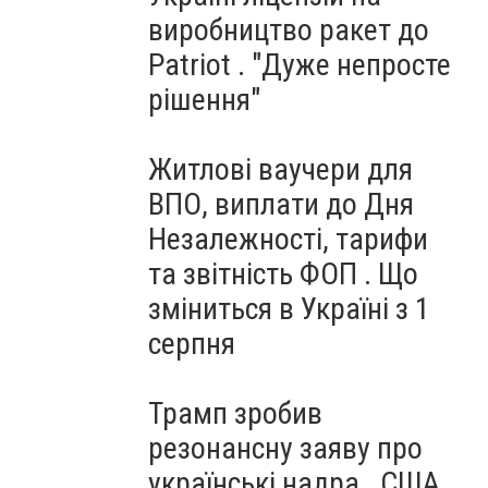
виробництво ракет до
Patriot . "Дуже непросте
рішення"
Житлові ваучери для
ВПО, виплати до Дня
Незалежності, тарифи
та звітність ФОП . Що
зміниться в Україні з 1
серпня
Трамп зробив
резонансну заяву про
українські надра . США