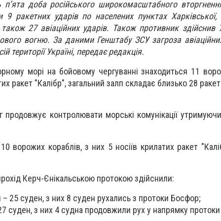
ь п’ята доба російського широкомасштабного вторгненн
 9 ракетних ударів по населених пунктах Харківської,
 також 27 авіаційних ударів. Також противник здійснив 7
ового вогню. За даними Генштабу ЗСУ загроза авіаційни
ій території Україні, передає редакція.
орному морі на бойовому чергуванні знаходиться 11 воро
тих ракет "Калібр", загальний залп складає близько 28 ракет
г продовжує контролювати морські комунікації утримуюч
0 ворожих кораблів, з них 5 носіїв крилатих ракет "Каліб
, прохід Керч-Єнікальською протокою здійснили:
 – 25 суден, з них 8 суден рухались з протоки Босфор;
27 суден, з них 4 судна продовжили рух у напрямку протоки