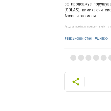
рф продовжує порушува
(SOLAS), вимикаючи сист
Азовського моря.
Якщо ви помітили помилку, виділіть нео
#військовий стан
#Дніпро