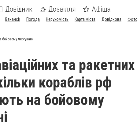
Довідник
Дозвілля
Афіша
Вакансії
Погода
Нерухомість
Карта міста
Довідкова
Фото
на бойовому чергуванні
авіаційних та ракетних
кільки кораблів рф
ють на бойовому
ні