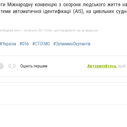
ти Міжнародну конвенцію з охорони людського життя на
еми автоматичної ідентифікації (AIS), на цивільних судна
бхідний текст і натисніть Ctrl + Enter, щоб повідомити про це редакцію
#Україна
#056
#СТОЇМО
#ЗупинимоОкупантів
0,0
Оцініть першим
Авторизуйтесь
, щоб