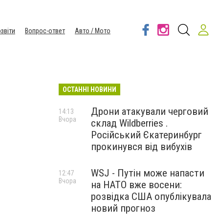
звіти
Вопрос-ответ
Авто / Мото
ОСТАННІ НОВИНИ
Дрони атакували черговий
14:13
Вчора
склад Wildberries .
Російський Єкатеринбург
прокинувся від вибухів
WSJ - Путін може напасти
12:47
Вчора
на НАТО вже восени:
розвідка США опублікувала
новий прогноз