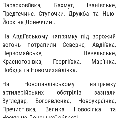
Парасковіївка, Бахмут, Іванівське,
Предтечине, Ступочки, Дружба та Нью-
Йорк на Донеччині.
На Авдіївському напрямку під ворожий
вогонь потрапили Сєверне, Авдіївка,
Первомайське, Невельське,
Красногорівка, Георгіївка, Мар’їнка,
Побєда та Новомихайлівка.
На Новопавлівському напрямку
артилерійських обстрілів зазнали
Вугледар, Богоявленка, Новоукраїнка,
Пречистівка, Велика Новосілка та
Нескучне Донецької області.