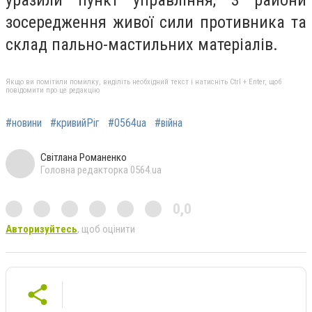
уразили пункт управління, 3 райони
зосередження живої сили противника та
склад пально-мастильних матеріалів.
Якщо ви помітили помилку, виділіть необхідний текст і натисніть Ctrl + Enter, щоб
повідомити про це редакцію
#новини
#кривийРіг
#0564ua
#війна
Світлана Романенко
Головна редакторка 0564.ua
0,0
Авторизуйтесь
, щоб оцінити