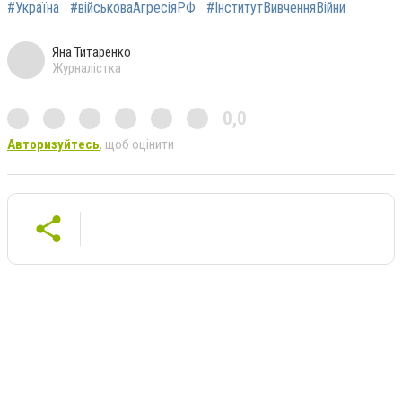
#Україна
#військоваАгресіяРФ
#ІнститутВивченняВійни
Яна Титаренко
Журналістка
0,0
Авторизуйтесь
, щоб оцінити