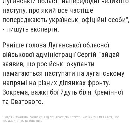
Луганській області напередодні великого
наступу, про який все частіше
попереджають українські офіційні особи",
- пишуть експерти.
Раніше голова Луганської обласної
військової адміністрації Сергій Гайдай
заявив, що російські окупанти
намагаються наступати на луганському
напрямі на різних ділянках фронту.
Зокрема, важкі бої йдуть біля Кремінної
та Сватового.
Якщо ви помітили помилку, виділіть необхідний текст і натисніть Ctrl + Enter, щоб
повідомити про це редакцію