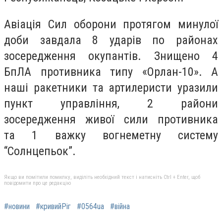
Авіація Сил оборони протягом минулої
доби завдала 8 ударів по районах
зосередження окупантів. Знищено 4
БпЛА противника типу «Орлан-10». А
наші ракетники та артилеристи уразили
пункт управління, 2 райони
зосередження живої сили противника
та 1 важку вогнеметну систему
“Cолнцепьок”.
Якщо ви помітили помилку, виділіть необхідний текст і натисніть Ctrl + Enter, щоб
повідомити про це редакцію
#новини
#кривийРіг
#0564ua
#війна