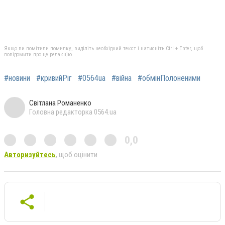
Якщо ви помітили помилку, виділіть необхідний текст і натисніть Ctrl + Enter, щоб
повідомити про це редакцію
#новини
#кривийРіг
#0564ua
#війна
#обмінПолоненими
Світлана Романенко
Головна редакторка 0564.ua
0,0
Авторизуйтесь
, щоб оцінити