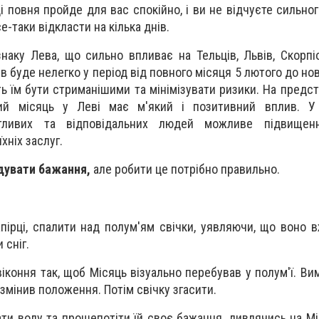
ді повня пройде для вас спокійно, і ви не відчуєте сильно
-таки відкласти на кілька днів.
аку Лева, що сильно впливає на Тельців, Львів, Скорпіон
в буде нелегко у період від повного місяця 5 лютого до но
ь їм бути стриманішими та мінімізувати ризики. На предст
ий місяць у Леві має м'який і позитивний вплив. У 
егливих та відповідальних людей можливе підвище
хніх заслуг.
дувати бажання,
але робити це потрібно правильно.
пірці, спалити над полум'ям свічки, уявляючи, що воно в
 сніг.
віконня так, щоб Місяць візуально перебував у полум'ї. В
змінив положення. Потім свічку згасити.
ти воду та прошепотіти їй своє бажання, дивлячись на Мі