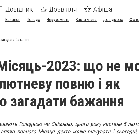
Довідник
Дозвілля
Афіша
Вакансії
Погода
Нерухомість
Карта міста
Довідкова
Фото
о загадати бажання
Місяць-2023: що не м
 лютневу повню і як
о загадати бажання
ивають Голодною чи Сніжною, цього року настане 5 люто
 вплив повного Місяця дехто може відчувати і сьогодні, 