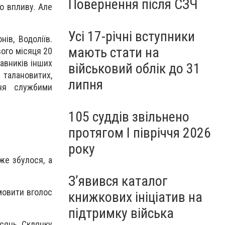
Повернення після СЗЧ
го впливу. Але
Усі 17-річні вступники
ів, Водоліїв.
мають стати на
вого місяця 20
авників інших
військовий облік до 31
талановитих,
липня
ння службими
105 суддів звільнено
протягом I півріччя 2026
року
же збулося, а
З’явився каталог
имовити вголос
книжкових ініціатив на
підтримку війська
сяць. Склянку