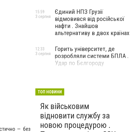
Єдиний НПЗ Грузії
15:59
3 серпня
відмовився від російської
нафти . Знайшов
альтернативу в двох країнах
Горить університет, де
12:33
3 серпня
розробляли системи БПЛА .
Удар по Бєлгороду
ТОП НОВИНИ
Як військовим
відновити службу за
новою процедурою .
істично — без