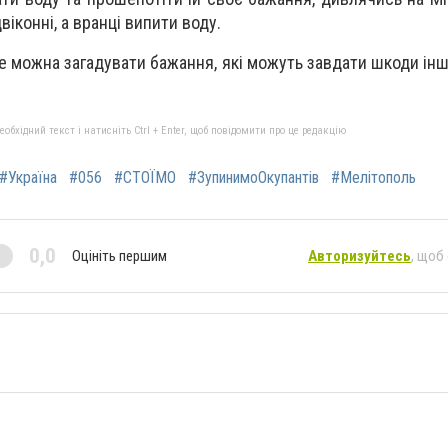
віконні, а вранці випити воду.
е можна загадувати бажання, які можуть завдати шкоди ін
бхідний текст і натисніть Ctrl + Enter, щоб повідомити про це редакцію
#Україна
#056
#СТОЇМО
#ЗупинимоОкупантів
#Мелітополь
0,0
Оцініть першим
Авторизуйтесь
, щоб