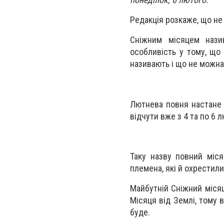
Редакція розкаже, що не
Сніжним місяцем нази
особливість у тому, що
називають і що не можна
Лютнева повня настане 
відчути вже з 4 та по 6 л
Таку назву повний міся
племена, які й охрестили
Майбутній Сніжний міся
Місяця від Землі, тому 
буде.