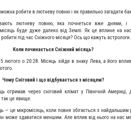
 можна робити в лютневу повню і як правильно загадати б
вають лютневу повню, яка почнеться вже днями, і 
 місяць буде дуже далеко від Землі. Як це вплине на нас
 робити під час Сніжного місяця? Ось що кажуть астрологи.
Коли починається Сніжний місяць?
5 лютого о 20:28. Місяць зійде в знаку Лева, а його впл
ютого.
Чому Сніговий і що відбувається з місяцем?
ць отримав через сніговий клімат у Північній Америці,
 так це явище.
ць — це мікромісяць, коли повня збігається з найдальшим
він може здаватися меншим. Але вплив від нього на нас м