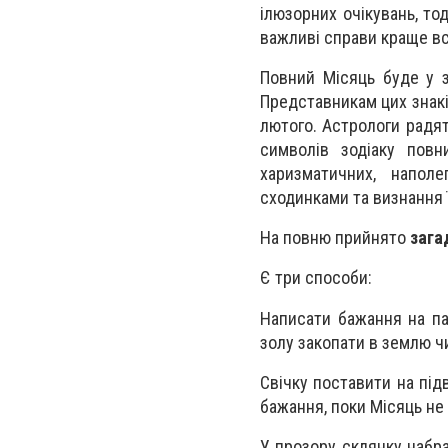
ілюзорних очікувань, то
важливі справи краще все
Повний Місяць буде у зн
Представникам цих знакі
лютого. Астрологи радят
символів зодіаку повн
харизматичних, напол
сходинками та визнання ї
На повню прийнято
зага
Є три способи:
Написати бажання на па
золу закопати в землю чи
Свічку поставити на під
бажання, поки Місяць не 
У прозору склянку набра