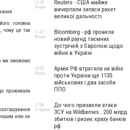
Reuters - США майже
12:43
Вчора
вичерпали запаси ракет
ажання.
великої дальності
його головна
, чому це так
Bloomberg - рф провела
11:27
Вчора
новий раунд таємних
зустрічей з Європою щодо
війни в Україні
ив ми зможемо
Армія РФ втратила на війні
10:59
Вчора
проти України ще 1130
військових і два засоби
ППО
 де проживали
До чого призвели атаки
17:08
 розташування
3 серпня
ЗСУ на Wildberries . 200 млрд
еншим ніяк не
збитків і ризик краху банків
рф