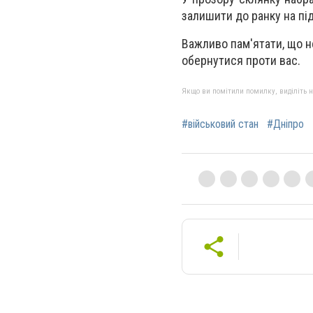
залишити до ранку на під
Важливо пам'ятати, що н
обернутися проти вас.
Якщо ви помітили помилку, виділіть нео
#військовий стан
#Дніпро