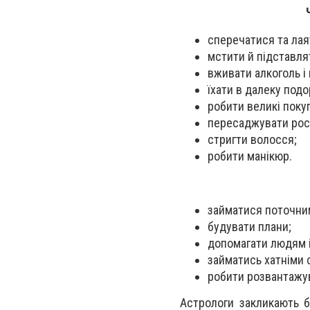
сперечатися та лая
мстити й підставля
вживати алкоголь і 
їхати в далеку под
робити великі поку
пересаджувати рос
стригти волосся;
робити манікюр.
займатися поточним
будувати плани;
допомагати людям і
займатись хатніми 
робити розвантажув
Астрологи закликають б