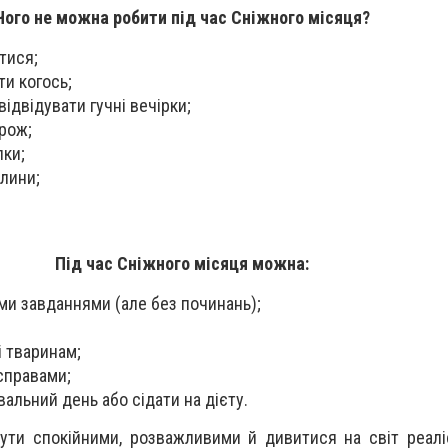
Чого не можна робити під час Сніжного місяця?
тися;
ти когось;
відвідувати гучні вечірки;
орож;
пки;
лини;
Під час Сніжного місяця можна:
и завданнями (але без починань);
 тваринам;
справами;
альний день або сідати на дієту.
ути спокійними, розважливими й дивитися на світ реал