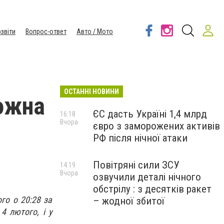
звіти
Вопрос-ответ
Авто / Мото
ОСТАННІ НОВИНИ
ожна
ЄС дасть Україні 1,4 млрд
16:18
Вчора
євро з заморожених активів
РФ після нічної атаки
Повітряні сили ЗСУ
14:19
Вчора
озвучили деталі нічного
обстрілу : з десятків ракет
го о 20:28 за
– жодної збитої
4 лютого, і у