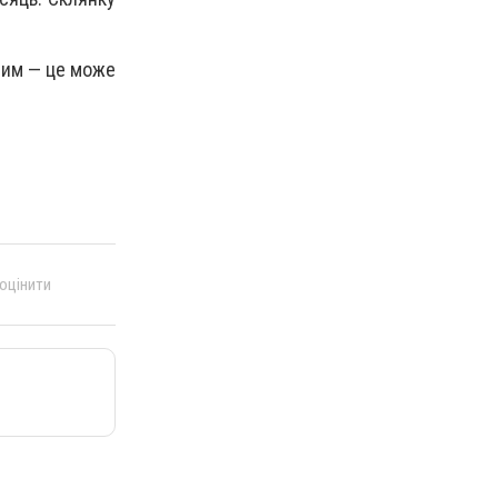
шим — це може
 оцінити