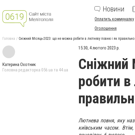
Новини
Оплатить коммуналку
Оголошення
Головна
Сніжний Місяць-2023: що не можна робити в лютневу повню і як правильн
15:30, 4 лютого 2023 р.
Сніжний 
Катерина Охотник
Головна редакторка 056.ua та 44.ua
робити в
правильн
Лютнева повня, яку наз
київським часом. Втім,
понеділок, 6 лютого.