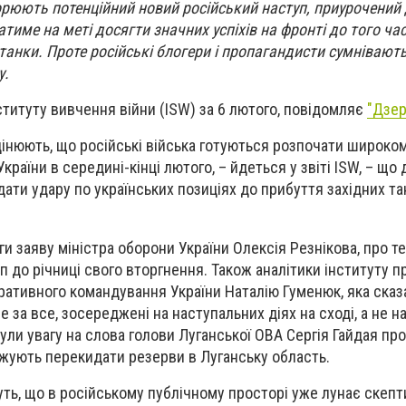
орюють потенційний новий російський наступ, приурочений 
тиме на меті досягти значних успіхів на фронті до того час
танки. Проте російські блогери і пропагандисти сумнівають
у.
нституту вивчення війни (ISW) за 6 лютого, повідомляє
"Дзер
цінюють, що російські війська готуються розпочати широк
України в середині-кінці лютого, – йдеться у звіті ISW, – що
ати удару по українських позиціях до прибуття західних та
и заяву міністра оборони України Олексія Резнікова, про те
п до річниці свого вторгнення. Також аналітики інституту 
ативного командування України Наталію Гуменюк, яка сказ
е за все, зосереджені на наступальних діях на сході, а не на
ули увагу на слова голови Луганської ОВА Сергія Гайдая про
вжують перекидати резерви в Луганську область.
уть, що в російському публічному просторі уже лунає скеп