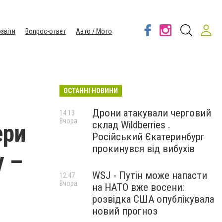
звіти
Вопрос-ответ
Авто / Мото
ОСТАННІ НОВИНИ
Дрони атакували черговий
14:13
Вчора
склад Wildberries .
ери
Російський Єкатеринбург
прокинувся від вибухів
у –
WSJ - Путін може напасти
12:47
Вчора
на НАТО вже восени:
розвідка США опублікувала
новий прогноз