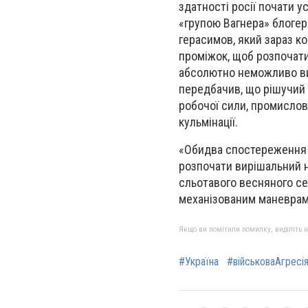
здатності росії почати у
«групою Вагнера» блогер
герасимов, який зараз к
проміжок, щоб розпочати
абсолютно неможливо вико
передбачив, що рішучий 
робочої сили, промислово
кульмінації.
«Обидва спостереження 
розпочати вирішальний н
сльотавого весняного се
механізованим маневрам н
Якщо ви помітили помилку, виділіть нео
#Україна
#військоваАгресі