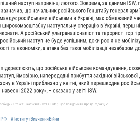
спішний наступ наприкінці лютого. Зокрема, за даними ISW, 
 зазначив, що начальник російського Генштабу генерал армі
омандує російськими військами в Україні, має обмежений ч
 широкомасштабну наступальну операцію в Україні, перш ні
нати. А російський ультранаціоналіст та терорист ігор гір
російський наступ не буде успішним, доки росія не мобіліз
сті та економіки, а атака без такої мобілізації незабаром д
підкреслюють, що російське військове командування, схож
аступ, ймовірно, напередодні прибуття західної військової
зону в Україні приблизно у квітні, який перешкодив російс
авесні 2022 року», – сказано у звіті ISW.
бхідний текст і натисніть Ctrl + Enter, щоб повідомити про це редакцію
яРФ
#ІнститутВивченняВійни