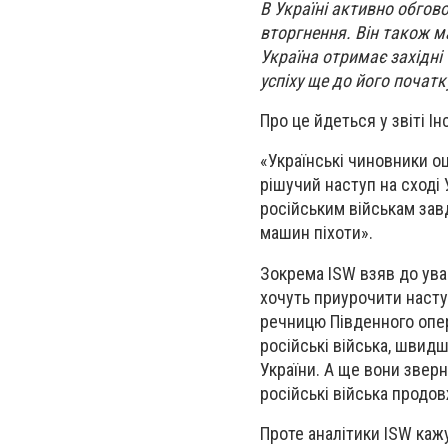
В Україні активно обгов
вторгнення. Він також ма
Україна отримає західні 
успіху ще до його початк
Про це йдеться у звіті І
«Українські чиновники о
рішучий наступ на сході 
російським військам завд
машин піхоти».
Зокрема ISW взяв до уваг
хочуть приурочити насту
речницю Південного опер
російські війська, швидш
України. А ще вони зверн
російські війська продо
Проте аналітики ISW каж