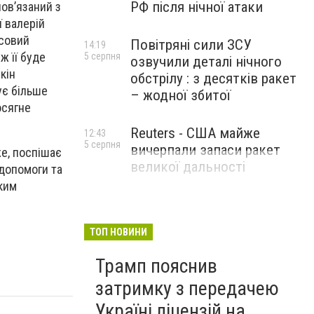
РФ після нічної атаки
пов’язаний з
ї валерій
асовий
Повітряні сили ЗСУ
14:19
ж її буде
5 серпня
озвучили деталі нічного
кін
обстрілу : з десятків ракет
ує більше
– жодної збитої
осягне
Reuters - США майже
12:43
5 серпня
вичерпали запаси ракет
е, поспішає
великої дальності
 допомоги та
ьким
ТОП НОВИНИ
Трамп пояснив
затримку з передачею
Україні ліцензій на