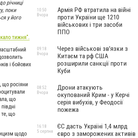
до річниці
Армія РФ втратила на війні
у, поки
10:50
Вчора
проти України ще 1210
ся у його
військових і три засоби
ППО
кало тижня".
Через військові зв'язки з
09:18
омасштабний
Вчора
Китаєм та рф США
 дозволить
розширили санкції проти
нків і бойових
Куби
, що росіяни
Дрони атакують
08:52
процитували
Вчора
окупований Крим - у Керчі
ала, що
серія вибухів, у Феодосії
 півдні
пожежа
 те, що
ЄС дасть Україні 1,4 млрд
16:18
5 серпня
євро з заморожених активів
тицизм щодо