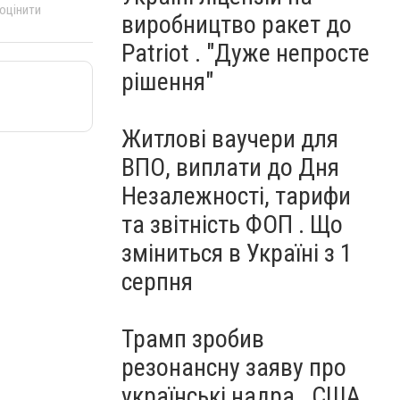
 оцінити
виробництво ракет до
Patriot . "Дуже непросте
рішення"
Житлові ваучери для
ВПО, виплати до Дня
Незалежності, тарифи
та звітність ФОП . Що
зміниться в Україні з 1
серпня
Трамп зробив
резонансну заяву про
українські надра . США