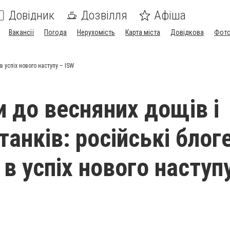
Довідник
Дозвілля
Афіша
Вакансії
Погода
Нерухомість
Карта міста
Довідкова
Фото
в успіх нового наступу – ISW
и до весняних дощів і
танків: російські блог
 в успіх нового наступ