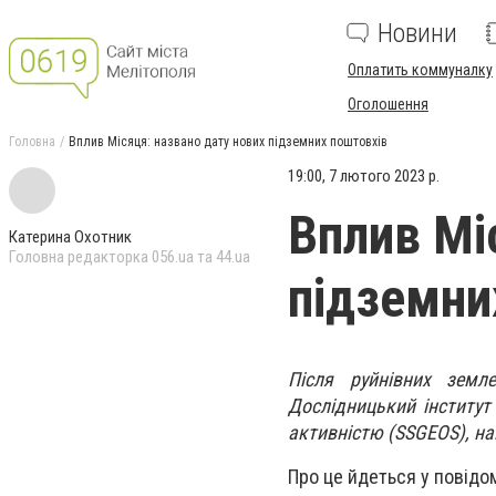
Новини
Оплатить коммуналку
Оголошення
Головна
Вплив Місяця: названо дату нових підземних поштовхів
19:00, 7 лютого 2023 р.
Вплив Мі
Катерина Охотник
Головна редакторка 056.ua та 44.ua
підземни
Після руйнівних земл
Дослідницький інститут
активністю (SSGEOS), н
Про це йдеться у повідомл