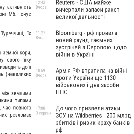
Reuters - США майже
12:43
ну активність
Вчора
вичерпали запаси ракет
ні M6. Існує
великої дальності
Bloomberg - рф провела
уреччині, їх
11:27
Вчора
новий раунд таємних
зустрічей з Європою щодо
 земної кори,
війни в Україні
у свого піку
изводить до її
Армія РФ втратила на війні
10:59
нь (невеликих
Вчора
проти України ще 1130
військових і два засоби
ППО
ю між земними
якими типами
д час повного
До чого призвели атаки
17:08
3 серпня
них розломах
ЗСУ на Wildberries . 200 млрд
збитків і ризик краху банків
рф
ься на кілька