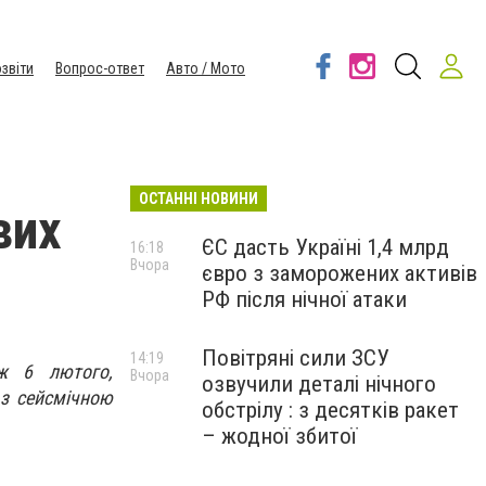
звіти
Вопрос-ответ
Авто / Мото
ОСТАННІ НОВИНИ
вих
ЄС дасть Україні 1,4 млрд
16:18
Вчора
євро з заморожених активів
РФ після нічної атаки
Повітряні сили ЗСУ
14:19
вж 6 лютого,
Вчора
озвучили деталі нічного
 з сейсмічною
обстрілу : з десятків ракет
– жодної збитої