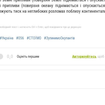
кі припливи (поверхня океану піднімається і опускаєтьс
ижують тиск на неглибоких розломах поблизу континентальн
бхідний текст і натисніть Ctrl + Enter, щоб повідомити про це редакцію
#Україна
#056
#СТОЇМО
#ЗупинимоОкупантів
0,0
Оцініть першим
Авторизуйтесь
, щоб