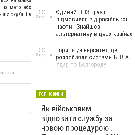
я на метр або
Єдиний НПЗ Грузії
15:59
их окраїн і в
3 серпня
відмовився від російської
нафти . Знайшов
альтернативу в двох країнах
Горить університет, де
12:33
3 серпня
розробляли системи БПЛА .
Удар по Бєлгороду
 оцінити
ТОП НОВИНИ
Як військовим
відновити службу за
новою процедурою .