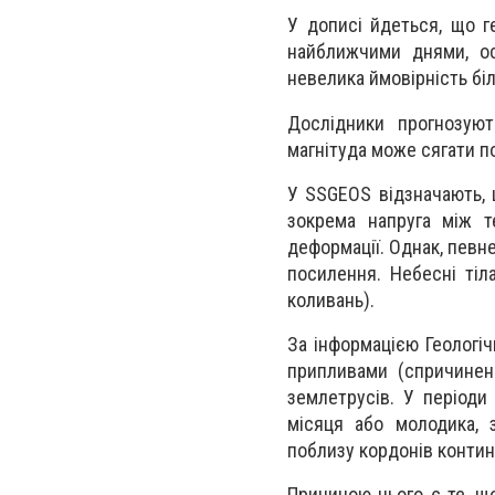
У дописі йдеться, що г
найближчими днями, ос
невелика ймовірність біл
Дослідники прогнозуют
магнітуда може сягати п
У SSGEOS відзначають, 
зокрема напруга між т
деформації. Однак, певн
посилення. Небесні тіл
коливань).
За інформацією Геологі
припливами (спричинен
землетрусів. У періоди
місяця або молодика, 
поблизу кордонів контине
Причиною цього є те, що