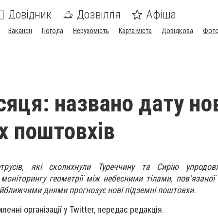
Довідник
Дозвілля
Афіша
Вакансії
Погода
Нерухомість
Карта міста
Довідкова
Фото
сяця: названо дату но
х поштовхів
етрусів, які сколихнули Туреччину та Сирію упродо
 моніторингу геометрії між небесними тілами, пов’язаної
айближчими днями прогнозує нові підземні поштовхи.
енні організації у Twitter, передає редакція.