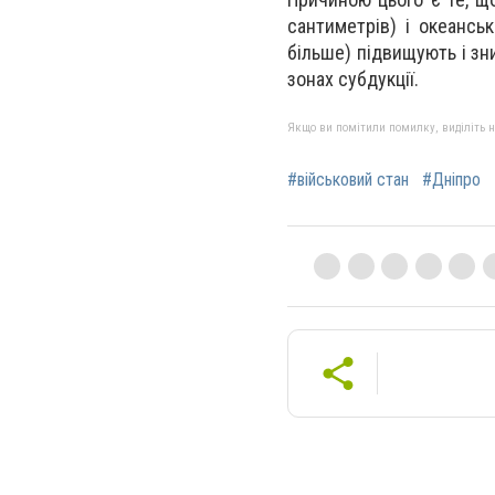
сантиметрів) і океансь
більше) підвищують і зн
зонах субдукції.
Якщо ви помітили помилку, виділіть нео
#військовий стан
#Дніпро