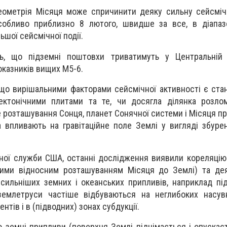
еометрія Місяця може спричинити деяку сильну сейсміч
обливо приблизно 8 лютого, швидше за все, в діапазо
ьшої сейсмічної події.
ь, що підземні поштовхи триватимуть у Центральній Т
оказників вищих М5-6.
що вирішальними факторами сейсмічної активності є стан
ектонічними плитами та те, чи досягла ділянка розлом
е розташування Сонця, планет Сонячної системи і Місяця пр
а впливають на гравітаційне поле Землі у вигляді збуре
чної служби США, останні дослідження виявили кореляці
ими відносним розташуванням Місяця до Землі) та де
 сильніших земних і океанських припливів, наприклад пі
землетруси частіше відбуваються на неглибоких насув
нтів і в (підводних) зонах субдукції.
 земні припливи (поверхня Землі піднімається і опускаєт