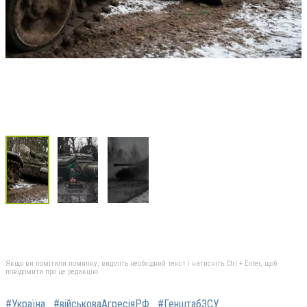
Якщо ви помітили помилку, виділіть необхідний текст і натисніть Ctrl + Enter, щоб
повідомити про це редакцію
#Україна
#військоваАгресіяРФ
#ГенштабЗСУ