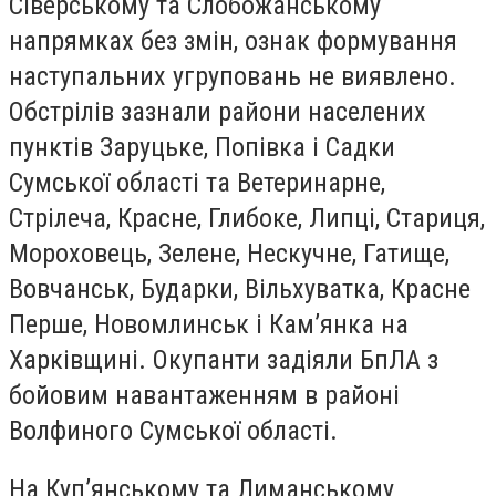
Сіверському та Слобожанському
напрямках без змін, ознак формування
наступальних угруповань не виявлено.
Обстрілів зазнали райони населених
пунктів Заруцьке, Попівка і Садки
Сумської області та Ветеринарне,
Стрілеча, Красне, Глибоке, Липці, Стариця,
Мороховець, Зелене, Нескучне, Гатище,
Вовчанськ, Бударки, Вільхуватка, Красне
Перше, Новомлинськ і Кам’янка на
Харківщині. Окупанти задіяли БпЛА з
бойовим навантаженням в районі
Волфиного Сумської області.
На Куп’янському та Лиманському