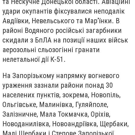
та Нескучне Донецької області. Авіаційні
удари окупантів фіксувалися неподалік
Авдіївки, Невельського та Мар’їнки. В
районі Водяного російські загарбники
скидали з БпЛА на позиції наших військ
аерозольні сльозогінні гранати
нелетальної дії К-51.
На Запорізькому напрямку вогневого
ураження зазнали райони понад 30
населених пунктів, зокрема, Новопіль,
Ольгівське, Малинівка, Гуляйполе,
Залізничне, Мала Токмачка, Оріхів,
Новоданилівка, Новоандріївка, Щербаки,
Малі Щербаки і Степове Запорізької