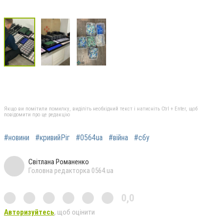
Якщо ви помітили помилку, виділіть необхідний текст і натисніть Ctrl + Enter, щоб
повідомити про це редакцію
#новини
#кривийРіг
#0564ua
#війна
#сбу
Світлана Романенко
Головна редакторка 0564.ua
0,0
Авторизуйтесь
, щоб оцінити