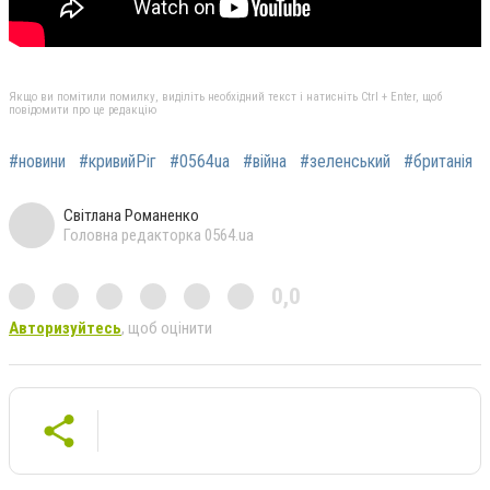
Якщо ви помітили помилку, виділіть необхідний текст і натисніть Ctrl + Enter, щоб
повідомити про це редакцію
#новини
#кривийРіг
#0564ua
#війна
#зеленський
#британія
Світлана Романенко
Головна редакторка 0564.ua
0,0
Авторизуйтесь
, щоб оцінити