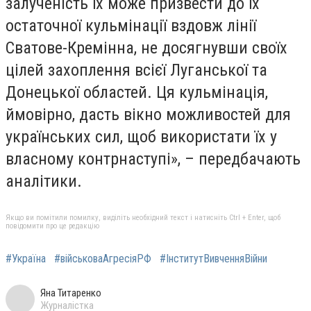
залученість їх може призвести до їх
остаточної кульмінації вздовж лінії
Сватове-Кремінна, не досягнувши своїх
цілей захоплення всієї Луганської та
Донецької областей. Ця кульмінація,
ймовірно, дасть вікно можливостей для
українських сил, щоб використати їх у
власному контрнаступі», – передбачають
аналітики.
Якщо ви помітили помилку, виділіть необхідний текст і натисніть Ctrl + Enter, щоб
повідомити про це редакцію
#Україна
#військоваАгресіяРФ
#ІнститутВивченняВійни
Яна Титаренко
Журналістка