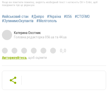
Якщо ви помітили помилку, виділіть необхідний текст і натисніть Ctrl + Enter, щоб
повідомити про це редакцію
#військовий стан
#Дніпро
#Україна
#056
#СТОЇМО
#ЗупинимоОкупантів
#Мелітополь
Катерина Охотник
Головна редакторка 056.ua та 44.ua
0,0
Авторизуйтесь
, щоб оцінити