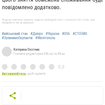
повідомлено додатково.
Якщо ви помітили помилку, виділіть необхідний текст і натисніть Ctrl + Enter, щоб
повідомити про це редакцію
#військовий стан
#Дніпро
#Україна
#056
#СТОЇМО
#ЗупинимоОкупантів
#Мелітополь
Катерина Охотник
Головна редакторка 056.ua та 44.ua
0,0
Авторизуйтесь
, щоб оцінити