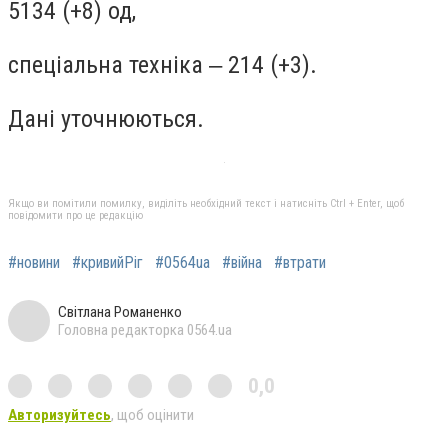
5134 (+8) од,
спеціальна техніка ‒ 214 (+3).
Дані уточнюються.
Якщо ви помітили помилку, виділіть необхідний текст і натисніть Ctrl + Enter, щоб
повідомити про це редакцію
#новини
#кривийРіг
#0564ua
#війна
#втрати
Світлана Романенко
Головна редакторка 0564.ua
0,0
Авторизуйтесь
, щоб оцінити