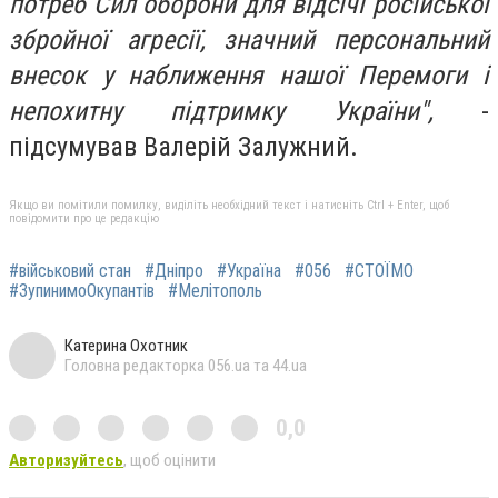
потреб Сил оборони для відсічі російської
збройної агресії, значний персональний
внесок у наближення нашої Перемоги і
непохитну підтримку України",
-
підсумував Валерій Залужний.
Якщо ви помітили помилку, виділіть необхідний текст і натисніть Ctrl + Enter, щоб
повідомити про це редакцію
#військовий стан
#Дніпро
#Україна
#056
#СТОЇМО
#ЗупинимоОкупантів
#Мелітополь
Катерина Охотник
Головна редакторка 056.ua та 44.ua
0,0
Авторизуйтесь
, щоб оцінити