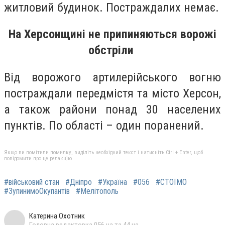
житловий будинок. Постраждалих немає.
На Херсонщині не припиняються ворожі
обстріли
Від ворожого артилерійського вогню
постраждали передмістя та місто Херсон,
а також райони понад 30 населених
пунктів. По області – один поранений.
Якщо ви помітили помилку, виділіть необхідний текст і натисніть Ctrl + Enter, щоб
повідомити про це редакцію
#військовий стан
#Дніпро
#Україна
#056
#СТОЇМО
#ЗупинимоОкупантів
#Мелітополь
Катерина Охотник
Головна редакторка 056.ua та 44.ua