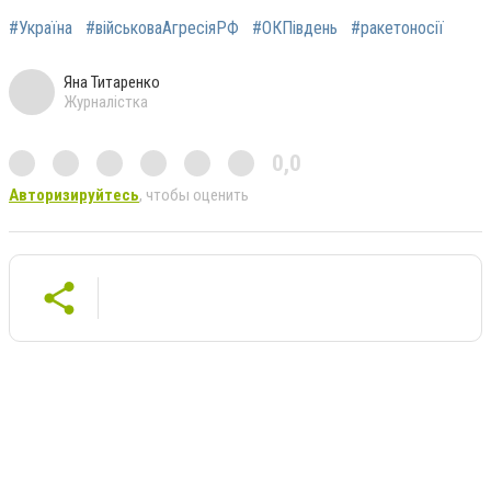
#Україна
#військоваАгресіяРФ
#ОКПівдень
#ракетоносії
Яна Титаренко
Журналістка
0,0
Авторизируйтесь
, чтобы оценить