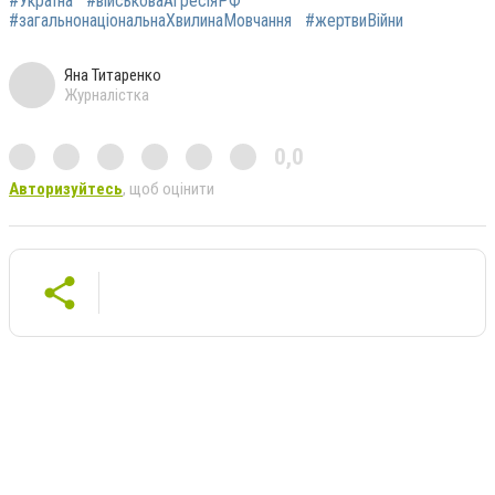
#Україна
#військоваАгресіяРФ
#загальнонаціональнаХвилинаМовчання
#жертвиВійни
Яна Титаренко
Журналістка
0,0
Авторизуйтесь
, щоб оцінити