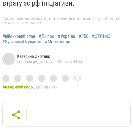
втрату зс рф ініціативи.
Якщо ви помітили помилку, виділіть необхідний текст і натисніть Ctrl + Enter, щоб
повідомити про це редакцію
#військовий стан
#Дніпро
#Україна
#056
#СТОЇМО
#ЗупинимоОкупантів
#Мелітополь
Катерина Охотник
Головна редакторка 056.ua та 44.ua
0,0
Авторизуйтесь
, щоб оцінити