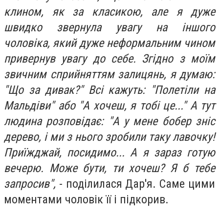
клином, як за класикою, але я дуже
швидко звернула увагу на іншого
чоловіка, який дуже неформальним чином
привернув увагу до себе. Згідно з моїм
звичним сприйняттям залицянь, я думаю:
"Що за дивак?" Всі кажуть: "Полетіли на
Мальдіви" або "А хочеш, я тобі це..." А тут
людина розповідає: "А у мене бобер зніс
дерево, і ми з нього зробили таку лавочку!
Приїжджай, посидимо... А я зараз готую
вечерю. Може бути, ти хочеш? Я б тебе
запросив",
- поділилася Дар'я. Саме цими
моментами чоловік її і підкорив.