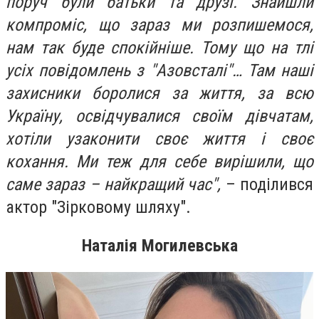
поруч були батьки та друзі. Знайшли
компроміс, що зараз ми розпишемося,
нам так буде спокійніше. Тому що на тлі
усіх повідомлень з "Азовсталі"… Там наші
захисники боролися за життя, за всю
Україну, освідчувалися своїм дівчатам,
хотіли узаконити своє життя і своє
кохання. Ми теж для себе вирішили, що
саме зараз – найкращий час",
– поділився
актор "Зірковому шляху".
Наталія Могилевська