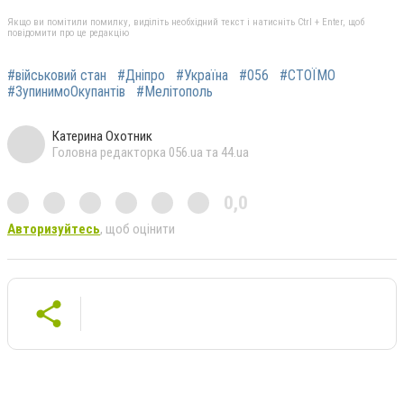
Якщо ви помітили помилку, виділіть необхідний текст і натисніть Ctrl + Enter, щоб
повідомити про це редакцію
#військовий стан
#Дніпро
#Україна
#056
#СТОЇМО
#ЗупинимоОкупантів
#Мелітополь
Катерина Охотник
Головна редакторка 056.ua та 44.ua
0,0
Авторизуйтесь
, щоб оцінити