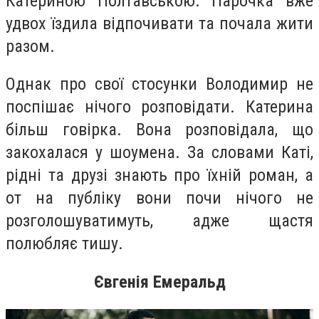
Катериною Полтавською. Парочка вже
удвох їздила відпочивати та почала жити
разом.
Однак про свої стосунки Володимир не
поспішає нічого розповідати. Катерина
більш говірка. Вона розповідала, що
закохалася у шоумена. За словами Каті,
рідні та друзі знають про їхній роман, а
от на публіку вони почи нічого не
розголошуватимуть, адже щастя
полюбляє тишу.
Євгенія Емеральд