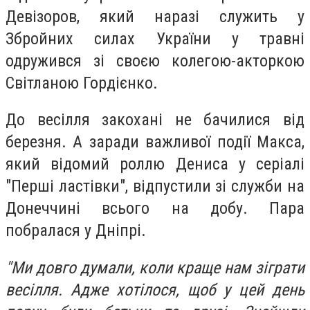
Девізоров, який наразі служить у
Збройних силах України у травні
одружився зі своєю колегою-акторкою
Світланою Гордієнко.
До весілля закохані не бачилися від
березня. А заради важливої події Макса,
який відомий роллю Дениса у серіалі
"Перші ластівки", відпустили зі служби на
Донеччині всього на добу. Пара
побралася у Дніпрі.
"Ми довго думали, коли краще нам зіграти
весілля. Адже хотілося, щоб у цей день