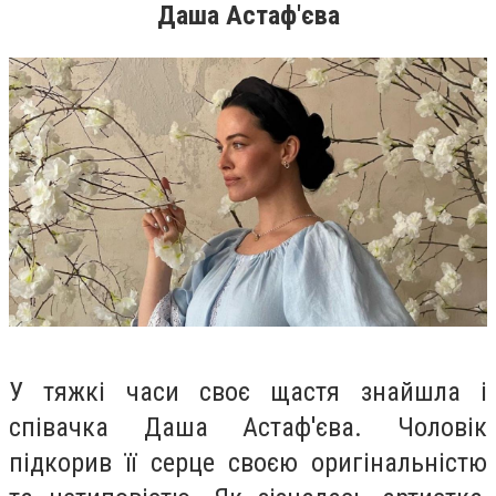
Даша Астаф'єва
У тяжкі часи своє щастя знайшла і
співачка Даша Астаф'єва. Чоловік
підкорив її серце своєю оригінальністю