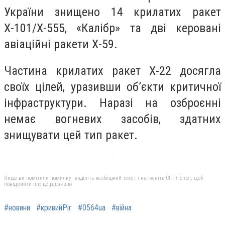
України знищено 14 крилатих ракет
Х-101/Х-555, «Калібр» та дві керовані
авіаційні ракети Х-59.
Частина крилатих ракет Х-22 досягла
своїх цілей, уразивши об’єкти критичної
інфраструктури. Наразі на озброєнні
немає вогневих засобів, здатних
знищувати цей тип ракет.
Якщо ви помітили помилку, виділіть необхідний текст і натисніть Ctrl + Enter, щоб
повідомити про це редакцію
#новини
#кривийРіг
#0564ua
#війна