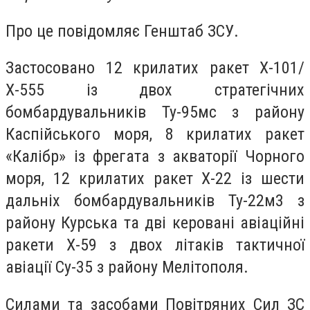
Про це повідомляє Генштаб ЗСУ.
Застосовано 12 крилатих ракет Х-101/
Х-555 із двох стратегічних
бомбардувальників Ту-95мс з району
Каспійського моря, 8 крилатих ракет
«Калібр» із фрегата з акваторії Чорного
моря, 12 крилатих ракет Х-22 із шести
дальніх бомбардувальників Ту-22м3 з
району Курська та дві керовані авіаційні
ракети Х-59 з двох літаків тактичної
авіації Су-35 з району Мелітополя.
Силами та засобами Повітряних Сил ЗС