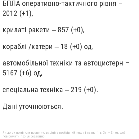
БПЛА оперативно-тактичного рівня –
2012 (+1),
крилаті ракети ‒ 857 (+0),
кораблі /катери ‒ 18 (+0) од,
автомобільної техніки та автоцистерн –
5167 (+6) од,
спеціальна техніка ‒ 219 (+0).
Дані уточнюються.
Якщо ви помітили помилку, виділіть необхідний текст і натисніть Ctrl + Enter, щоб
повідомити про це редакцію