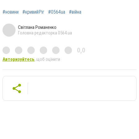
#новини
#кривийРіг
#0564ua
#війна
Світлана Романенко
Головна редакторка 0564.ua
0,0
Авторизуйтесь
, щоб оцінити