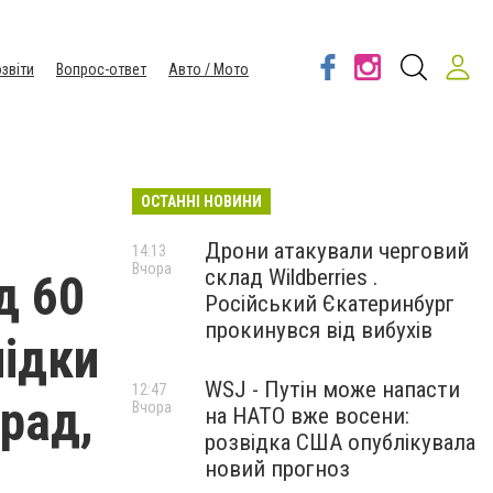
звіти
Вопрос-ответ
Авто / Мото
ОСТАННІ НОВИНИ
Дрони атакували черговий
14:13
Вчора
склад Wildberries .
д 60
Російський Єкатеринбург
прокинувся від вибухів
лідки
WSJ - Путін може напасти
12:47
град,
Вчора
на НАТО вже восени:
розвідка США опублікувала
новий прогноз