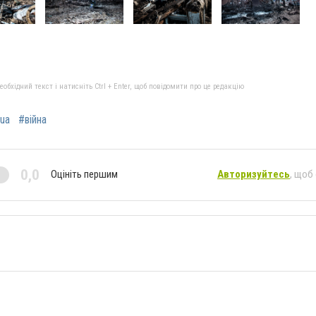
бхідний текст і натисніть Ctrl + Enter, щоб повідомити про це редакцію
ua
#війна
0,0
Оцініть першим
Авторизуйтесь
, щоб