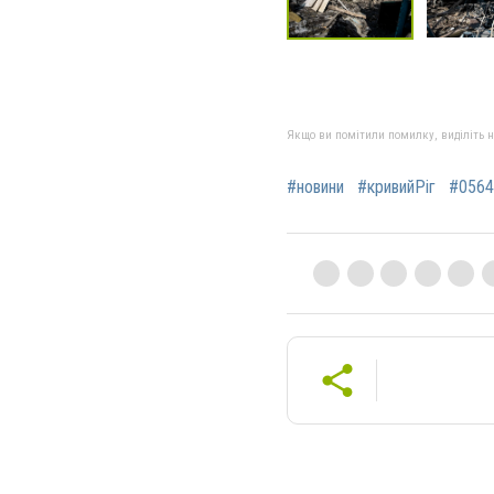
Якщо ви помітили помилку, виділіть нео
#новини
#кривийРіг
#0564