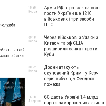
Армія РФ втратила на війні
10:50
Вчора
проти України ще 1210
військових і три засоби
ППО
ес-служба
Через військові зв'язки з
09:18
Вчора
Китаєм та рф США
розширили санкції проти
облять чіткий
Куби
льні збитки.
Дрони атакують
08:52
Вчора
окупований Крим - у Керчі
серія вибухів, у Феодосії
пожежа
ЄС дасть Україні 1,4 млрд
16:18
5 серпня
євро з заморожених активів