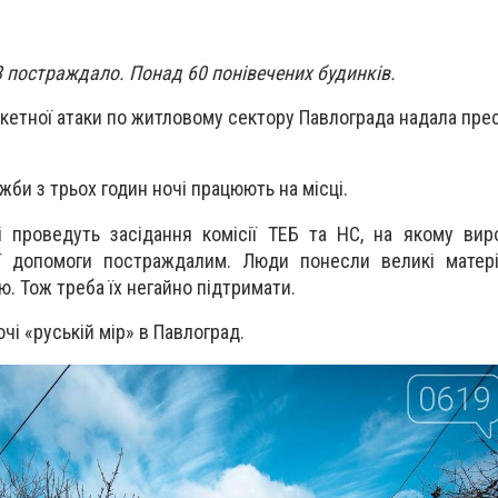
 постраждало. Понад 60 понівечених будинків.
ракетної атаки по житловому сектору Павлограда надала пр
жби з трьох годин ночі працюють на місці.
ті проведуть засідання комісії ТЕБ та НС, на якому вир
 допомоги постраждалим. Люди понесли великі матеріа
. Тож треба їх негайно підтримати.
очі «руській мір» в Павлоград.