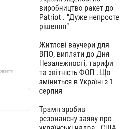
виробництво ракет до
Patriot . "Дуже непросте
рішення"
Житлові ваучери для
ВПО, виплати до Дня
Незалежності, тарифи
та звітність ФОП . Що
 оцінити
зміниться в Україні з 1
серпня
Трамп зробив
резонансну заяву про
українські надра . США