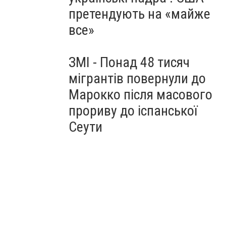
претендують на «майже
все»
ЗМІ - Понад 48 тисяч
мігрантів повернули до
Марокко після масового
прориву до іспанської
Сеути