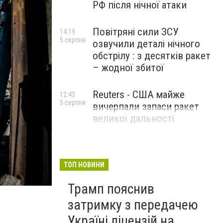
РФ після нічної атаки
Повітряні сили ЗСУ
14:19
5 серпня
озвучили деталі нічного
обстрілу : з десятків ракет
– жодної збитої
Reuters - США майже
12:43
5 серпня
вичерпали запаси ракет
великої дальності
ТОП НОВИНИ
Трамп пояснив
затримку з передачею
Україні ліцензій на