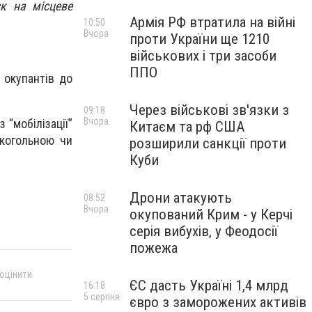
ск на місцеве
Армія РФ втратила на війні
10:50
Вчора
проти України ще 1210
військових і три засоби
ППО
 окупантів до
Через військові зв'язки з
09:18
Вчора
 “мобілізації”
Китаєм та рф США
лкогольною чи
розширили санкції проти
Куби
Дрони атакують
08:52
Вчора
окупований Крим - у Керчі
серія вибухів, у Феодосії
пожежа
 оцінити
ЄС дасть Україні 1,4 млрд
16:18
5 серпня
євро з заморожених активів