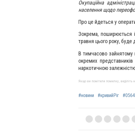
Окупаційна адміністрац
населення щодо переофо
Про це йдеться у операт
Зокрема, поширюється і
травня цього року, буде 
В тимчасово зайнятому в
окремих представників 
наркотичною залежністю
Якщо ви помітили помилку, виділіть нео
#новини
#кривийРіг
#0564