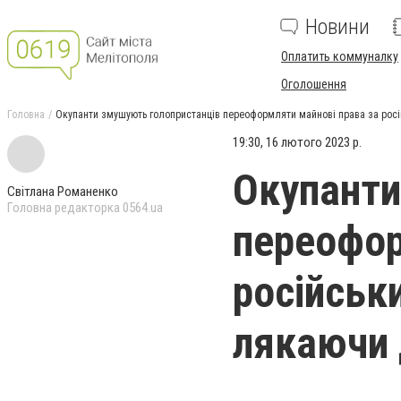
Новини
Оплатить коммуналку
Оголошення
Головна
Окупанти змушують голопристанців переоформляти майнові права за рос
19:30, 16 лютого 2023 р.
Окупанти
Світлана Романенко
Головна редакторка 0564.ua
переофор
російськ
лякаючи 