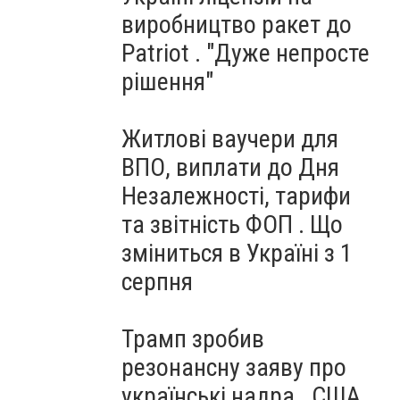
виробництво ракет до
Patriot . "Дуже непросте
рішення"
Житлові ваучери для
ВПО, виплати до Дня
Незалежності, тарифи
та звітність ФОП . Що
зміниться в Україні з 1
серпня
Трамп зробив
резонансну заяву про
українські надра . США