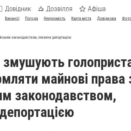
Довідник
Дозвілля
Афіша
Вакансії
Погода
Нерухомість
Карта міста
Довідкова
Фото
ійським законодавством, лякаючи депортацією
 змушують голоприст
мляти майнові права 
им законодавством,
депортацією