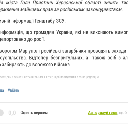
ія міста Гола Пристань Херсонської області чинить ти
рмлення майнових прав за російським законодавством.
ивній інформації Генштабу ЗСУ.
нформація, що громадян України, які не виконають вимог
депортовано до росії.
орогом Маріуполі російські загарбники проводять заходи з
суспільства. Відтепер безпритульних, а також осіб з а
 забирають до ворожого війська.
бхідний текст і натисніть Ctrl + Enter, щоб повідомити про це редакцію
ua
#війна
0,0
Оцініть першим
Авторизуйтесь
, щоб