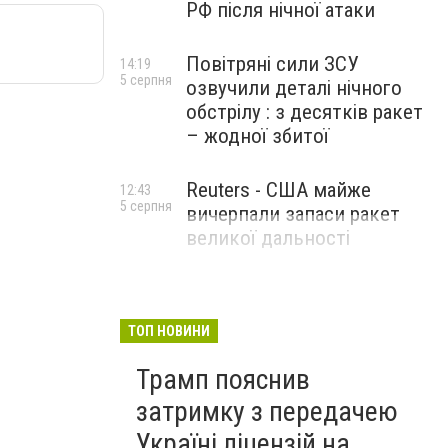
РФ після нічної атаки
Повітряні сили ЗСУ
14:19
5 серпня
озвучили деталі нічного
обстрілу : з десятків ракет
– жодної збитої
Reuters - США майже
12:43
5 серпня
вичерпали запаси ракет
великої дальності
ТОП НОВИНИ
Трамп пояснив
затримку з передачею
Україні ліцензій на