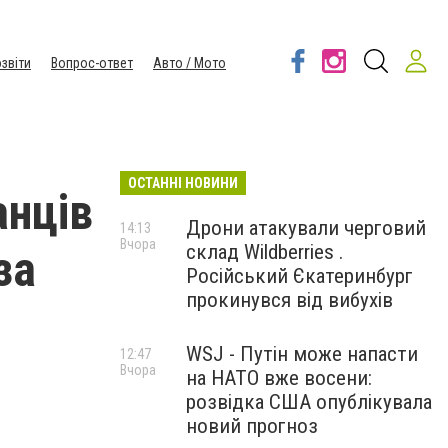
звіти
Вопрос-ответ
Авто / Мото
ОСТАННІ НОВИНИ
анців
Дрони атакували черговий
14:13
Вчора
склад Wildberries .
за
Російський Єкатеринбург
прокинувся від вибухів
WSJ - Путін може напасти
12:47
Вчора
на НАТО вже восени:
розвідка США опублікувала
новий прогноз