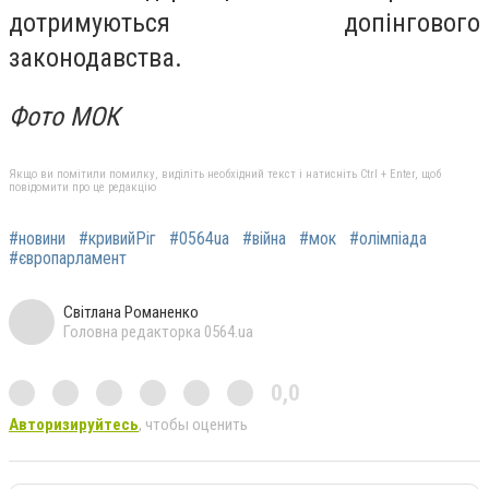
дотримуються допінгового
законодавства.
Фото МОК
Якщо ви помітили помилку, виділіть необхідний текст і натисніть Ctrl + Enter, щоб
повідомити про це редакцію
#новини
#кривийРіг
#0564ua
#війна
#мок
#олімпіада
#європарламент
Світлана Романенко
Головна редакторка 0564.ua
0,0
Авторизируйтесь
, чтобы оценить