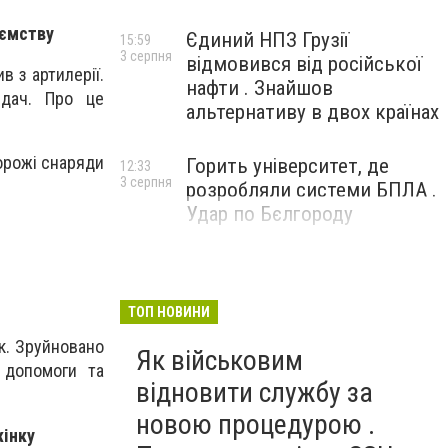
иємству
Єдиний НПЗ Грузії
15:59
3 серпня
відмовився від російської
в з артилерії.
нафти . Знайшов
едач. Про це
альтернативу в двох країнах
орожі снаряди
Горить університет, де
12:33
3 серпня
розробляли системи БПЛА .
Удар по Бєлгороду
ТОП НОВИНИ
к. Зруйновано
Як військовим
 допомоги та
відновити службу за
новою процедурою .
жінку