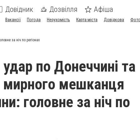
Довідник
Дозвілля
Афіша
Вакансії
Погода
Нерухомість
Карта міста
Довідкова
Фото
ловне за ніч по регіонах
 удар по Донеччині та
 мирного мешканця
и: головне за ніч по