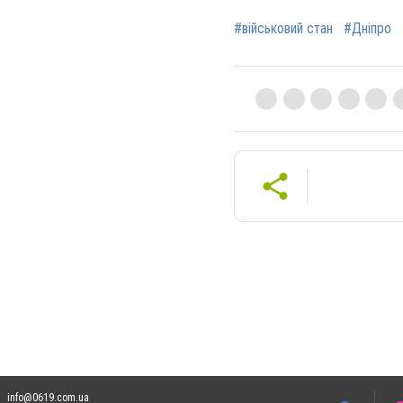
#військовий стан
#Дніпро
info@0619.com.ua