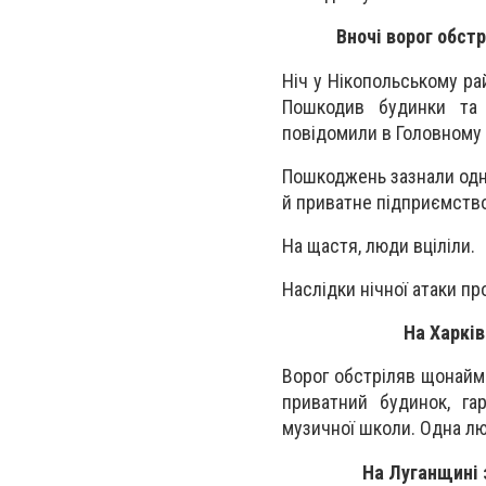
Вночі ворог обст
Ніч у Нікопольському ра
Пошкодив будинки та 
повідомили в Головному 
Пошкоджень зазнали одн
й приватне підприємство
На щастя, люди вціліли.
Наслідки нічної атаки п
На Харків
Ворог обстріляв щонайме
приватний будинок, га
музичної школи. Одна лю
На Луганщині 