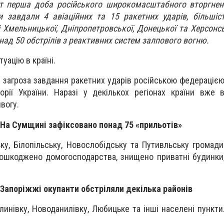
ят перша доба російського широкомасштабного вторгнен
и завдали 4 авіаційних та 15 ракетних ударів, більшіс
і Хмельницької, Дніпропетровської, Донецької та Херсонсь
над 50 обстрілів з реактивних систем залпового вогню.
уацію в країні.
 загроза завдання ракетних ударів російською федераціє
рії України. Наразі у декількох регіонах країни вже 
ивогу.
На Сумщині зафіксовано понад 75 «прильотів»
ку, Білопільську, Новослобідську та Путивльську громади
Пошкоджено домогосподарства, знищено приватні будинк
 Запоріжжі окупанти обстріляли декілька районів
инівку, Новоданилівку, Любицьке та інші населені пункти