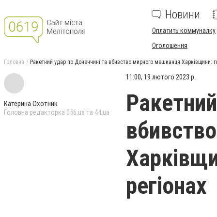
Новини
Оплатить коммуналку
Оголошення
Головна
Ракетний удар по Донеччині та вбивство мирного мешканця Харківщини: го
11:00, 19 лютого 2023 р.
Ракетний
Катерина Охотник
Головна редакторка 056.ua та 44.ua
вбивство
Харківщин
регіонах