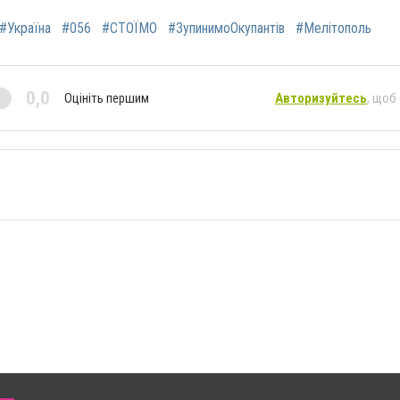
#Україна
#056
#СТОЇМО
#ЗупинимоОкупантів
#Мелітополь
0,0
Оцініть першим
Авторизуйтесь
, щоб