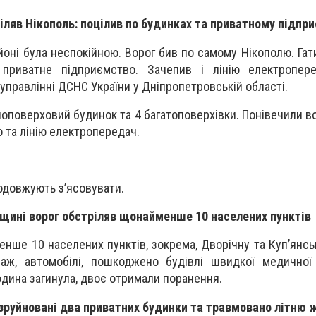
ріляв Нікополь: поцілив по будинках та приватному підпр
йоні була неспокійною. Ворог бив по самому Нікополю. Гати
приватне підприємство. Зачепив і лінію електропер
управлінні ДСНС України у Дніпропетровській області.
оповерховий будинок та 4 багатоповерхівки. Понівечили в
 та лінію електропередач.
родовжують з’ясовувати.
щині ворог обстріляв щонайменше 10 населених пунктів
нше 10 населених пунктів, зокрема, Дворічну та Куп’янсь
раж, автомобілі, пошкоджено будівлі швидкої медичної
дина загинула, двоє отримали поранення.
зруйновані два приватних будинки та травмовано літню 