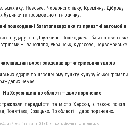
льмахівку, Невське, Червонопопівку, Кремінну, Діброву та
х будинки та травмовано літню жінку.
ині пошкоджені багатоповерхівки та приватні автомобілі
тного удару по Дружківці. Пошкоджені багатоповерхівк
бстрілами – Іванопілля, Українськ, Курахове, Первомайське
иколаївщині ворог завдавав артилерійських ударів
йських ударів по населеному пункту Куцурубської громади
траждалих немає.
На Херсонщині по області – двоє поранених
страждали передмістя та місто Херсон, а також понад 
ав, Понятівка, Козацьке. По області – двоє поранених.
бхідний текст і натисніть Ctrl + Enter, щоб повідомити про це редакцію