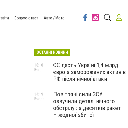
звіти
Вопрос-ответ
Авто / Мото
ОСТАННІ НОВИНИ
ЄС дасть Україні 1,4 млрд
16:18
Вчора
євро з заморожених активів
РФ після нічної атаки
Повітряні сили ЗСУ
14:19
Вчора
озвучили деталі нічного
обстрілу : з десятків ракет
– жодної збитої