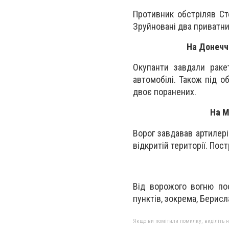
Противник обстріляв Сте
Зруйновані два приватни
На Донечч
Окупанти завдали раке
автомобілі. Також під о
двоє поранених.
На М
Ворог завдавав артилері
відкритій території. Пос
Від ворожого вогню по
пунктів, зокрема, Берисл
Якщо ви помітили помилку, виділіть нео