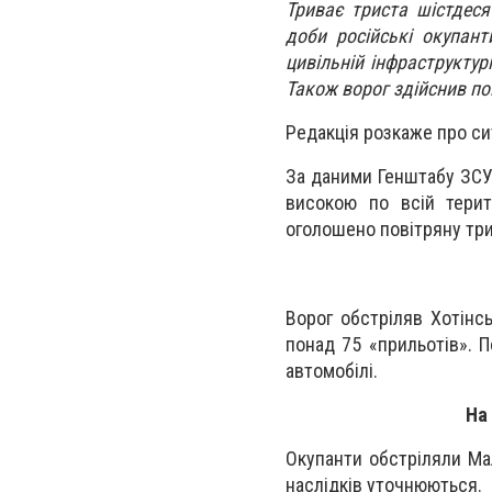
Триває триста шістдес
доби російські окупант
цивільній інфраструктур
Також ворог здійснив по
Редакція розкаже про сит
За даними Генштабу ЗСУ
високою по всій терито
оголошено повітряну тр
Ворог обстріляв Хотінсь
понад 75 «прильотів». 
автомобілі.
На
Окупанти обстріляли Мал
наслідків уточнюються.