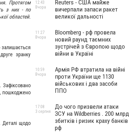
Reuters - США майже
ня. Протягом
12:43
Вчора
вичерпали запаси ракет
ть з них - по
великої дальності
кої областей.
Bloomberg - рф провела
11:27
Вчора
новий раунд таємних
зустрічей з Європою щодо
ю залишається
війни в Україні
вдруге зранку
Армія РФ втратила на війні
10:59
Вчора
проти України ще 1130
військових і два засоби
. Зафіксовано
ППО
и, пошкоджено
До чого призвели атаки
17:08
3 серпня
ЗСУ на Wildberries . 200 млрд
збитків і ризик краху банків
. Деталі щодо
рф