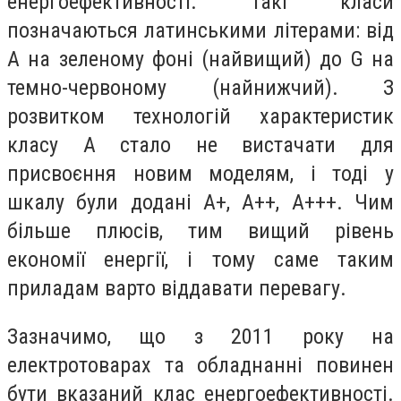
енергоефективності. Такі класи
позначаються латинськими літерами: від
А на зеленому фоні (найвищий) до G на
темно-червоному (найнижчий). З
розвитком технологій характеристик
класу А стало не вистачати для
присвоєння новим моделям, і тоді у
шкалу були додані А+, А++, А+++. Чим
більше плюсів, тим вищий рівень
економії енергії, і тому саме таким
приладам варто віддавати перевагу.
Зазначимо, що з 2011 року на
електротоварах та обладнанні повинен
бути вказаний клас енергоефективності.