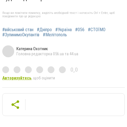
Якщо ви помітили помилку, виділіть необхідний текст і натисніть Ctrl + Enter, щоб
повідомити про це редакцію
#військовий стан
#Дніпро
#Україна
#056
#СТОЇМО
#ЗупинимоОкупантів
#Мелітополь
Катерина Охотник
Головна редакторка 056.ua та 44.ua
0,0
Авторизуйтесь
, щоб оцінити