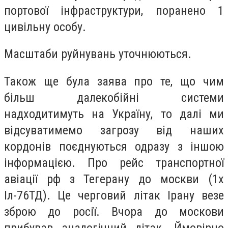
портової інфраструктури, поранено 1
цивільну особу.
Масштаби руйнувань уточнюються.
Також ще була заява про те, що чим
більш далекобійні системи
надходитимуть на Україну, то далі ми
відсуватимемо загрозу від наших
кордонів поєднуються одразу з іншою
інформацією. Про рейс транспортної
авіації рф з Тегерану до москви (1х
Іл-76ТД). Це черговий літак Ірану везе
зброю до росії. Вчора до москови
прибував аналогічний літак. Ймовірно