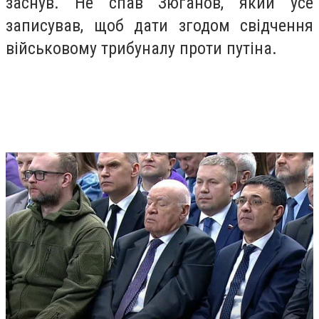
заснув. Не спав Зюганов, який усе
записував, щоб дати згодом свідчення
військовому трибуналу проти путіна.