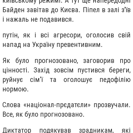
київському режимі. А тут ще напередодні
Байден завітав до Києва. Піпел в залі з'їв
і нажаль не подавився.
путін, як і всі агресори, оголосив свій
напад на Україну превентивним.
Як було прогнозовано, заговорив про
цінності. Захід зовсім пустився береги,
руйнує сім’ї та оголошує педофілію
нормою.
Слова «націонал-прєдатєли» прозвучали.
Все, як було прогнозовано.
Диктатор подякував зрадникам, які