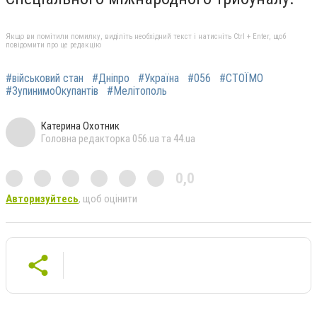
Якщо ви помітили помилку, виділіть необхідний текст і натисніть Ctrl + Enter, щоб
повідомити про це редакцію
#військовий стан
#Дніпро
#Україна
#056
#СТОЇМО
#ЗупинимоОкупантів
#Мелітополь
Катерина Охотник
Головна редакторка 056.ua та 44.ua
0,0
Авторизуйтесь
, щоб оцінити