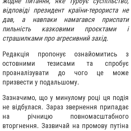
жодне питання, яке турбує суспільство,
відповіді президент країни-терориста не
дав, а навпаки намагався приспати
пильність казковими проєктами і
страшилками про агресивний захід.
Редакція пропонує ознайомитись з
остовними тезисами та спробує
проаналізувати до чого це може
призвести у подальшому.
Зазначимо, що у минулому році ця подія
не відбулася. Зараз звернення припадає
на річницю повномасштабного
вторгнення. Зазвичай на промову путіна