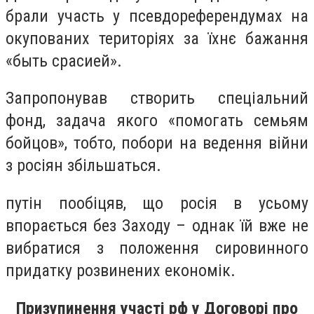
брали участь у псевдореферендумах на
окупованих територіях за їхнє бажання
«быть срасией».
Запропонував створить спеціальний
фонд, задача якого «помогать семьям
бойцов», тобто, побори на ведення війни
з росіян збільшаться.
путін пообіцяв, що росія в усьому
впорається без Заходу – однак їй вже не
вибратися з положення сировинного
придатку розвинених економік.
Призупинення участі рф у Договорі про