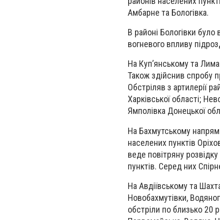
районів населених пункті
Амбарне та Бологівка.
В районі Бологівки було
вогневого впливу підроз
На Куп’янському та Лима
Також здійснив спробу п
Обстріляв з артилерії ра
Харківської області; Невс
Ямполівка Донецької обл
На Бахмутському напрямк
населених пунктів Оріхов
веде повітряну розвідку
пунктів. Серед них Спірн
На Авдіївському та Шахт
Новобахмутівки, Водяного
обстріли по близько 20 р