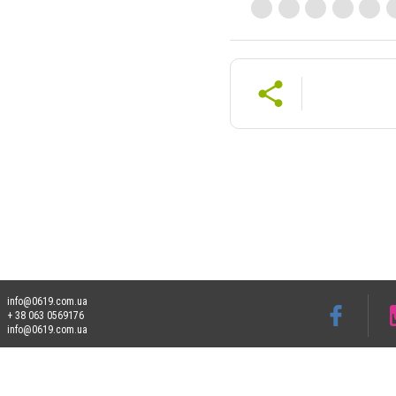
info@0619.com.ua
+ 38 063 0569176
info@0619.com.ua
Допускається цитування матеріалів без отримання попередньої згоди 0619.com.ua за
пошукових систем гіперпосилання на цитовані статті не нижче другого абзацу в тек