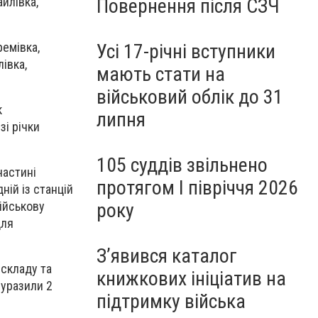
йлівка,
Повернення після СЗЧ
емівка,
Усі 17-річні вступники
івка,
мають стати на
військовий облік до 31
к
липня
зі річки
105 суддів звільнено
частині
протягом I півріччя 2026
ній із станцій
року
ійськову
для
З’явився каталог
 складу та
книжкових ініціатив на
 уразили 2
підтримку війська