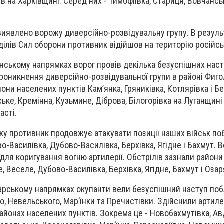
в на Харківщині. Серед них - Тимофіївка, Стариця, Вовчансь
 виявлено ворожу диверсійно-розвідувальну групу. В резуль
ділів Сил оборони противник відійшов на територію російськ
нському напрямках ворог провів декілька безуспішних наст
роникнення диверсійно-розвідувальної групи в районі Фиго
йони населених пунктів Кам’янка, Гряниківка, Котлярівка і 
ьке, Кремінна, Кузьмине, Діброва, Білогорівка на Луганщині т
асті.
у противник продовжує атакувати позиції наших військ по
о-Василівка, Дубово-Василівка, Берхівка, Ягідне і Бахмут. 
 для коригування вогню артилерії. Обстрілів зазнали район
е, Веселе, Дубово-Василівка, Берхівка, Ягідне, Бахмут і Озар
арському напрямках окупанти вели безуспішний наступ по
, Невельського, Мар’їнки та Пречистівки. Здійснили артиле
айонах населених пунктів. Зокрема це - Новобахмутівка, Авд