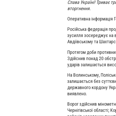
Слава Україні! Триває т
вторгнення.
Оперативна інформація Г
Російська федерація про
зусилля зосереджує на в
Авдіївському та Шахтарс
Протягом доби противник 
Здійснив понад 20 обстр
ударів залишається висок
На Волинському, Полісь
залишається без суттєвих
державного кордону Укра
виявлено.
Ворог здійснив мінометн
Чернігівської області; К