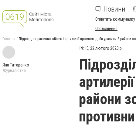
Новини
Оплатить коммуналку
Оголошення
Головна
Підрозділи ракетних військ і артилерії протягом доби уразили 2 райони з
19:15, 22 лютого 2023 р.
Підрозділ
Яна Титаренко
Журналістка
артилері
райони з
противни