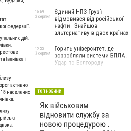
к, Бударки,
Єдиний НПЗ Грузії
15:59
3 серпня
відмовився від російської
таті
нафти . Знайшов
ої федерації.
альтернативу в двох країнах
упальних дій.
лівки.
Горить університет, де
12:33
Берестове
3 серпня
розробляли системи БПЛА .
а Іванівка і
Удар по Бєлгороду
близу
Ворог активно
и 18 населених
ТОП НОВИНИ
янівка.
Як військовим
близу
відновити службу за
рійські
новою процедурою .
іївка,