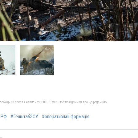
бхідний текст і натисніть Ctrl + Enter, щоб повідомити про це редакцію
яРФ
#ГенштабЗСУ
#оперативнаІнформація