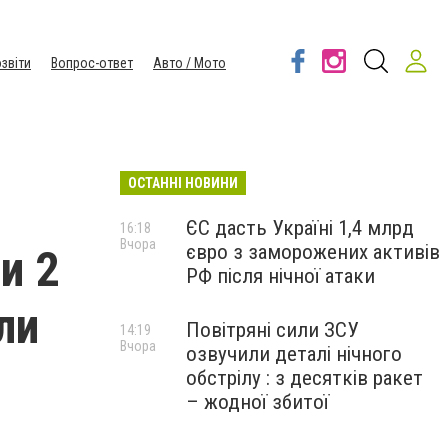
звіти
Вопрос-ответ
Авто / Мото
ОСТАННІ НОВИНИ
ЄС дасть Україні 1,4 млрд
16:18
Вчора
євро з заморожених активів
и 2
РФ після нічної атаки
ли
Повітряні сили ЗСУ
14:19
Вчора
озвучили деталі нічного
обстрілу : з десятків ракет
– жодної збитої