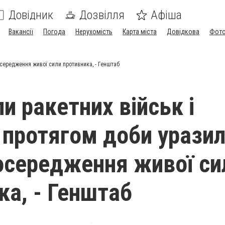
Довідник
Дозвілля
Афіша
Вакансії
Погода
Нерухомість
Карта міста
Довідкова
Фото
осередження живої сили противника, - Генштаб
и ракетних військ і
ї протягом доби уразил
осередження живої си
ка, - Генштаб