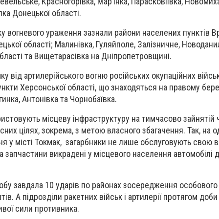
вельське, Красногорівка, Мар’їнка, Парасковіївка, Новомиха
лка Донецької області.
у вогневого ураження зазнали райони населених пунктів Вр
цької області; Малинівка, Гуляйполе, Залізничне, Новоданил
області та Вищетарасівка на Дніпропетровщині.
у від артилерійського вогню російських окупаційних війсь
нкти Херсонської області, що знаходяться на правому бере
гинка, Антонівка та Чорнобаївка.
ристовують місцеву інфраструктуру на тимчасово зайнятій 
сних цілях, зокрема, з метою власного збагачення. Так, на од
ня у місті Токмак, загарбники не лише обслуговують свою в
на запчастини викрадені у місцевого населення автомобілі 
добу завдала 10 ударів по районах зосередження особового
нтів. А підрозділи ракетних військ і артилерії протягом доби
вої сили противника.