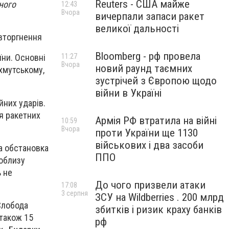
Reuters - США майже
ного
12:43
Вчора
вичерпали запаси ракет
великої дальності
 вторгнення
Bloomberg - рф провела
11:27
ни. Основні
Вчора
новий раунд таємних
хмутському,
зустрічей з Європою щодо
війни в Україні
йних ударів.
я ракетних
Армія РФ втратила на війні
10:59
Вчора
проти України ще 1130
військових і два засоби
а обстановка
ППО
поблизу
 не
До чого призвели атаки
17:08
3 серпня
ЗСУ на Wildberries . 200 млрд
Слобода
збитків і ризик краху банків
 також 15
рф