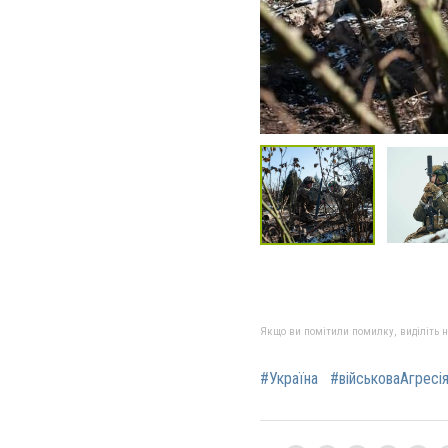
Якщо ви помітили помилку, виділіть нео
#Україна
#військоваАгресі