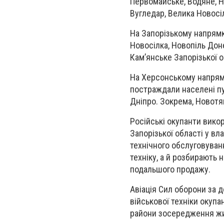
Первомайське, Водяне, Не
Вугледар, Велика Новосі
На Запорізькому напрямк
Новосілка, Новопіль Доне
Кам’янське Запорізької 
На Херсонському напрямк
постраждали населені пу
Дніпро. Зокрема, Новотя
Російські окупанти вико
Запорізької області у вла
технічного обслуговуван
техніку, а й розбирають 
подальшого продажу.
Авіація Сил оборони за 
військової техніки окупа
райони зосередження жи