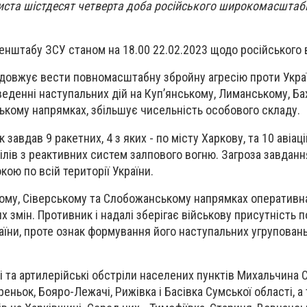
риста шістдесят четверта доба російського широкомасштаб
енштабу ЗСУ станом на 18.00 22.02.2023 щодо російського
довжує вести повномасштабну збройну агресію проти Украї
еденні наступальних дій на Куп’янському, Лиманському, Ба
ькому напрямках, збільшує чисельність особового складу.
завдав 9 ракетних, 4 з яких - по місту Харкову, та 10 авіаці
ілів з реактивних систем залпового вогню. Загроза завданн
ою по всій території України.
кому, Сіверському та Слобожанському напрямках оперативн
 змін. Противник і надалі зберігає військову присутність 
їни, проте ознак формування його наступальних угруповань
і та артилерійські обстріли населених пунктів Михальчина 
ореньок, Бояро-Лежачі, Рижівка і Басівка Сумської області, а