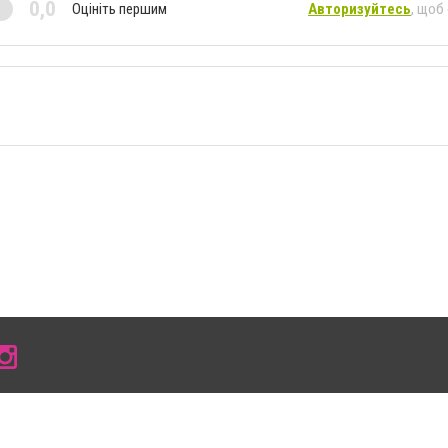
0,0
Оцініть першим
Авторизуйтесь
, щоб
 умови розміщення в тексті обов'язкового посилання на 0619.com.ua - Сайт міста Мел
сті або в якості джерела. Порушення виняткових прав переслідується Законом.