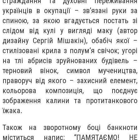
страждання та духовні переживання
українців в окупації – зв’язані руки за
спиною, за якою вгадується постать зі
слідом від кулі у вигляді маку (автор
дизайну Сергій Мішакін), обабіч якої –
стилізовані крила з полум’я свічок; угорі
на тлі абрисів зруйнованих будівель –
терновий вінок, символ мучеництва,
праворуч від якого – захисний елемент,
кольорова композиція, що поєднує
зображення калини та протитанкового
їжака.
Також на зворотному боці банкноти
міститься напис: “ПАМЯТАЄМО! НЕ