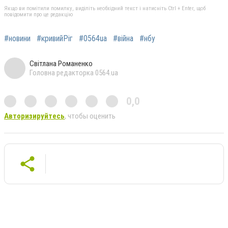
Якщо ви помітили помилку, виділіть необхідний текст і натисніть Ctrl + Enter, щоб
повідомити про це редакцію
#новини
#кривийРіг
#0564ua
#війна
#нбу
Світлана Романенко
Головна редакторка 0564.ua
0,0
Авторизируйтесь
, чтобы оценить