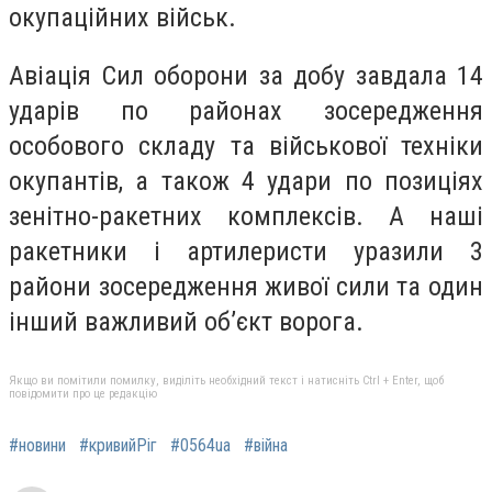
окупаційних військ.
Авіація Сил оборони за добу завдала 14
ударів по районах зосередження
особового складу та військової техніки
окупантів, а також 4 удари по позиціях
зенітно-ракетних комплексів. А наші
ракетники і артилеристи уразили 3
райони зосередження живої сили та один
інший важливий об’єкт ворога.
Якщо ви помітили помилку, виділіть необхідний текст і натисніть Ctrl + Enter, щоб
повідомити про це редакцію
#новини
#кривийРіг
#0564ua
#війна