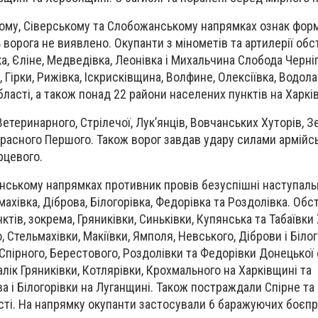
кому, Сіверському та Слобожанському напрямках ознак фор
ворога не виявлено. Окупанти з мінометів та артилерії обс
а, Єліне, Медведівка, Леонівка і Михальчина Слобода Черніг
, Гірки, Рижівка, Іскрисківщина, Волфине, Олексіївка, Водола
ласті, а також понад 22 райони населених пунктів на Харкі
Ветеринарного, Стрілечої, Лук’янців, Вовчанських Хуторів, З
Красного Першого. Також ворог завдав удару силами армійськ
рцевого.
нському напрямках противник провів безуспішні наступальн
ахівка, Діброва, Білогорівка, Федорівка та Роздолівка. Обс
ктів, зокрема, Гряниківки, Синьківки, Купянська та Табаївки
, Стельмахівки, Макіївки, Ямполя, Невського, Діброви і Білог
 Спірного, Берестового, Роздолівки та Федорівки Донецької 
лік Гряниківки, Котлярівки, Крохмального на Харківщині та
 і Білогорівки на Луганщині. Також постраждали Спірне та 
сті. На напрямку окупанти застосували 6 баражуючих боєпр