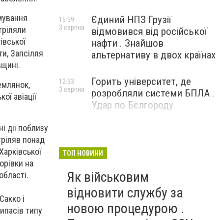
мування
Єдиний НПЗ Грузії
15:59
3 серпня
тріляли
відмовився від російської
івської
нафти . Знайшов
ги, Запсілля
альтернативу в двох країнах
вщині.
Горить університет, де
12:33
емлянок,
3 серпня
розробляли системи БПЛА .
ої авіації
Удар по Бєлгороду
і дії поблизу
тріляв понад
 Харківської
ТОП НОВИНИ
орівки на
Як військовим
області.
відновити службу за
Сакко і
новою процедурою .
ипасів типу