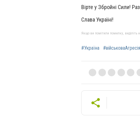
Вірте у Збройні Сили! Р
Слава Україні!
Якщо ви помітили помилку, виділіть нео
#Україна
#військоваАгресі