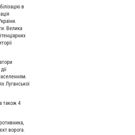
ілізацію в
зація
України.
ти. Велика
нітенціарних
иторії
ратори
дії
 населенням.
ях Луганської
а також 4
противника,
єкт ворога.