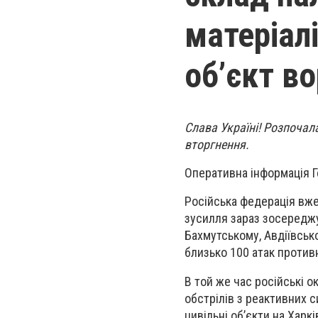
матеріал
об’єкт во
Слава Україні! Розпоча
вторгнення.
Оперативна інформація Г
Російська федерація вже
зусилля зараз зосереджу
Бахмутському, Авдіївськ
близько 100 атак против
В той же час російські о
обстрілів з реактивних 
цивільні об’єкти на Харк