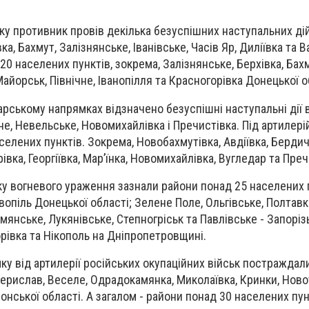
у противник провів декілька безуспішних наступальних дій
а, Бахмут, Залізнянське, Іванівське, Часів Яр, Диліївка та В
20 населених пунктів, зокрема, Залізнянське, Берхівка, Бахм
Майорськ, Північне, Іванопілля та Красногорівка Донецької о
арському напрямках відзначено безуспішні наступальні дії 
е, Невельське, Новомихайлівка і Пречистівка. Під артилері
елених пунктів. Зокрема, Новобахмутівка, Авдіївка, Бердичі
вка, Георгіївка, Мар’їнка, Новомихайлівка, Вугледар та Преч
у вогневого ураження зазнали райони понад 25 населених п
вопіль Донецької області; Зелене Поле, Ольгівське, Полтавка
амянське, Лукянівське, Степногріськ та Павлівське - Запорізь
рівка та Нікополь на Дніпропетровщині.
у від артилерії російських окупаційних військ постраждали
Берислав, Веселе, Одрадокамянка, Миколаївка, Кринки, Ново
нської області. А загалом - райони понад 30 населених пун