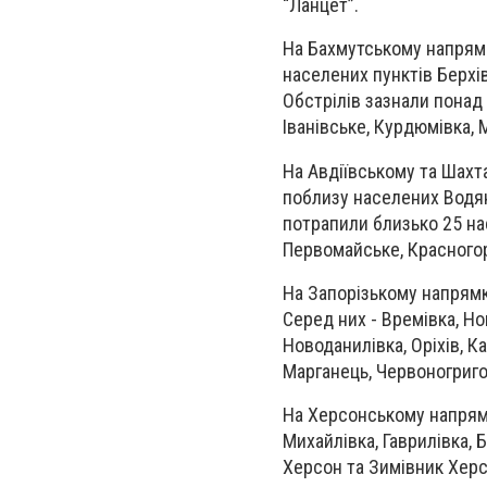
“Ланцет”.
На Бахмутському напрямк
населених пунктів Берхівк
Обстрілів зазнали понад 
Іванівське, Курдюмівка, 
На Авдіївському та Шахт
поблизу населених Водян
потрапили близько 25 нас
Первомайське, Красногорі
На Запорізькому напрямк
Серед них - Времівка, Но
Новоданилівка, Оріхів, К
Марганець, Червоногриго
На Херсонському напрямк
Михайлівка, Гаврилівка, 
Херсон та Зимівник Херсо