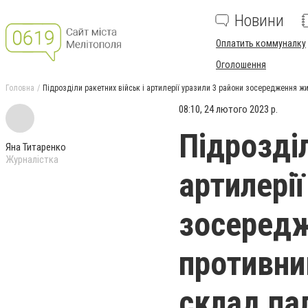
Новини
Оплатить коммуналку
Оголошення
Головна
Підрозділи ракетних військ і артилерії уразили 3 райони зосередження жи
08:10, 24 лютого 2023 р.
Підрозділ
Яна Титаренко
Журналістка
артилерії
зосередж
противни
склад па