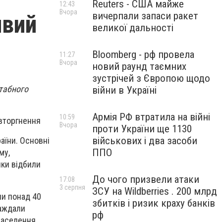
Reuters - США майже
12:43
Вчора
вичерпали запаси ракет
ивий
великої дальності
Bloomberg - рф провела
11:27
Вчора
новий раунд таємних
зустрічей з Європою щодо
табного
війни в Україні
Армія РФ втратила на війні
10:59
 вторгнення
Вчора
проти України ще 1130
військових і два засоби
аїни. Основні
ППО
му,
ики відбили
До чого призвели атаки
17:08
3 серпня
ЗСУ на Wildberries . 200 млрд
ли понад 40
збитків і ризик краху банків
раждали
рф
населення.