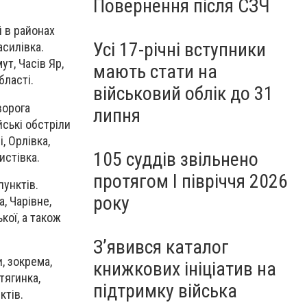
Повернення після СЗЧ
 в районах
Усі 17-річні вступники
асилівка.
ут, Часів Яр,
мають стати на
бласті.
військовий облік до 31
ворога
липня
йські обстріли
, Орлівка,
105 суддів звільнено
истівка.
протягом I півріччя 2026
унктів.
року
, Чарівне,
кої, а також
З’явився каталог
, зокрема,
книжкових ініціатив на
тягинка,
підтримку війська
ктів.