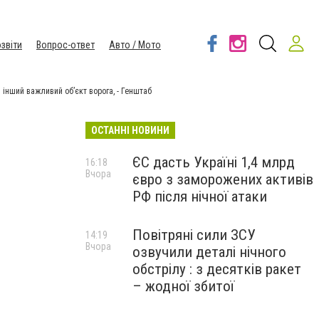
звіти
Вопрос-ответ
Авто / Мото
 інший важливий об’єкт ворога, - Генштаб
ОСТАННІ НОВИНИ
ЄС дасть Україні 1,4 млрд
16:18
Вчора
євро з заморожених активів
РФ після нічної атаки
Повітряні сили ЗСУ
14:19
Вчора
озвучили деталі нічного
,
обстрілу : з десятків ракет
– жодної збитої