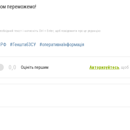
азом переможемо!
бхідний текст і натисніть Ctrl + Enter, щоб повідомити про це редакцію
яРФ
#ГенштабЗСУ
#оперативнаІнформація
0,0
Оцініть першим
Авторизуйтесь
, щоб