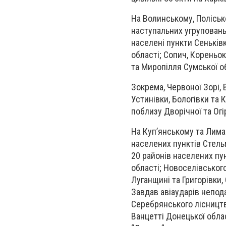
На Волинському, Полісь
наступальних угруповань 
населені пункти Сеньківк
області; Сопич, Кореньок
та Миропілля Сумської об
Зокрема, Червоної Зорі, 
Устинівки, Бологівки та 
поблизу Дворічної та Огі
На Куп’янському та Лима
населених пунктів Стельм
20 районів населених пун
області; Новоселівського
Луганщині та Григорівки,
Завдав авіаударів непода
Серебрянського лісництва
Ванцетті Донецької обла