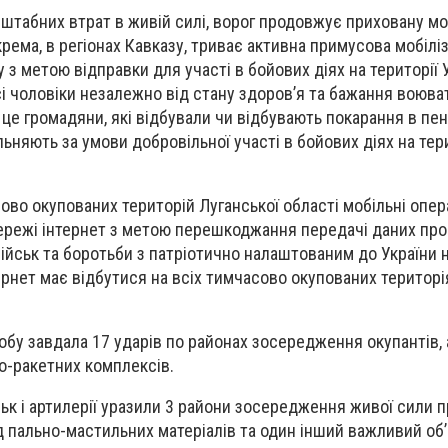
табних втрат в живій силі, ворог продовжує приховану моб
крема, в регіонах Кавказу, триває активна примусова мобілі
у з метою відправки для участі в бойових діях на території 
сі чоловіки незалежно від стану здоров’я та бажання воюва
- це громадяни, які відбували чи відбувають покарання в пе
льняють за умови добровільної участі в бойових діях на тер
ово окупованих територій Луганської області мобільні опе
режі інтернет з метою перешкоджання передачі даних про 
військ та боротьби з патріотично налаштованим до України
рнет має відбутися на всіх тимчасово окупованих територі
обу завдала 17 ударів по районах зосередження окупантів, 
но-ракетних комплексів.
ськ і артилерії уразили 3 райони зосередження живої сили 
д пально-мастильних матеріалів та один інший важливий об’