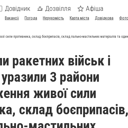
Довідник
Дозвілля
Афіша
Вакансії
Погода
Нерухомість
Карта міста
Довідкова
Фото
вої сили противника, склад боєприпасів, склад пально-мастильних матеріалів та один
и ракетних військ і
 уразили 3 райони
ення живої сили
ка, склад боєприпасів
льно-мастильних