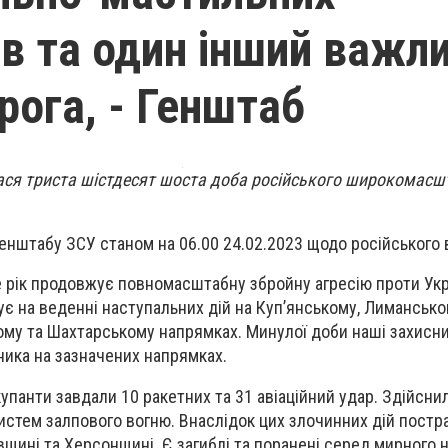
ів та один інший важл
рога, - Генштаб
лася триста шістдесят шоста доба російського широкомасш
енштабу ЗСУ станом на 06.00 24.02.2023 щодо російського
 рік продовжує повномасштабну збройну агресію проти Укр
є на веденні наступальних дій на Куп’янському, Лимансько
ому та Шахтарському напрямках. Минулої доби наші захисн
ника на зазначених напрямках.
купанти завдали 10 ракетних та 31 авіаційний удар. Здійсни
систем залпового вогню. Внаслідок цих злочинних дій пост
івщині та Херсонщині. Є загиблі та поранені серед мирного 