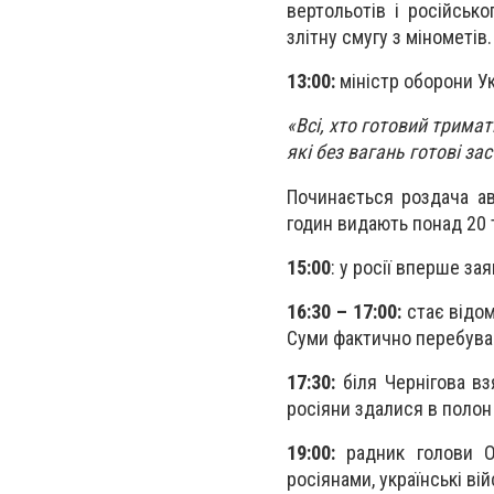
вертольотів і російськ
злітну смугу з мінометів.
13:00:
міністр оборони Ук
«Всі, хто готовий трима
які без вагань готові зас
Починається роздача ав
годин видають понад 20 
15:00
: у росії вперше за
16:30 – 17:00:
стає відом
Суми фактично перебуваю
17:30:
біля Чернігова в
росіяни здалися в полон
19:00:
радник голови О
росіянами, українські ві