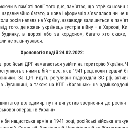
рюючи в пам'яті події того дня, пам'ятає, що стрічка нови
 надзвичайно багато, а нова інформація з'являлася чи не 
коли росія напала на Україну, назавжди залишиться в пам'ят
д того, де кожен українець зустрів війну – в Харкові, Киє
будинку, в дорозі або за кордоном, багато хто скаже,
оли не закінчувався.
Хронологія подій 24.02.2022:
і російські ДРГ намагаються увійти на територію України. 
упають з ними в бій – все, як в 1941 році, коли перший б
нники. За ДРГ йдуть регулярні підрозділи ЗС рф, активн
на Луганщині, а також на КПП «Каланчак» на адмінкордон
 диктатор володимир путін випустив звернення до росіян 
ькової операції в Україні».
 ніби нацистська армія в 1941 році, російські війська атаку
ганській, Сумській, Харківській, Чернігівській та Житомирськ