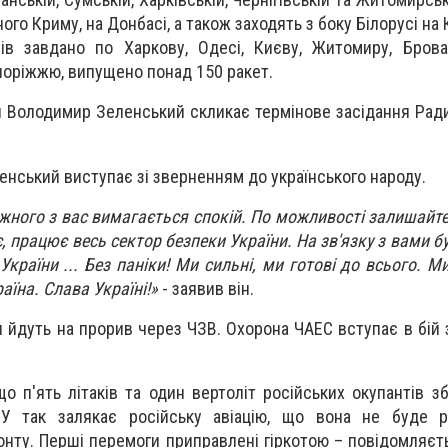
го Криму, на Донбасі, а також заходять з боку Білорусі на К
ів завдано по Харкову, Одесі, Києву, Житомиру, Брова
поріжжю, випущено понад 150 ракет.
 Володимир Зеленський скликає термінове засідання Ради
енський виступає зі зверненням до українського народу.
кожного з вас вимагається спокій. По можливості залишайт
 працює весь сектор безпеки України. На зв'язку з вами бу
 України ... Без паніки! Ми сильні, ми готові до всього.
раїна. Слава Україні!»
- заявив він.
и йдуть на прорив через ЧЗВ. Охорона ЧАЕС вступає в бій 
о п'ять літаків та один вертоліт російських окупантів зб
СУ так залякає російську авіацію, що вона не буде р
онту. Перші перемоги приправлені гіркотою – повідомляєт