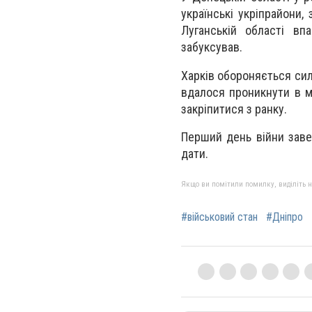
українські укріпрайони
Луганській області вп
забуксував.
Харків обороняється сила
вдалося проникнути в мі
закріпитися з ранку.
Перший день війни заве
дати.
Якщо ви помітили помилку, виділіть нео
#військовий стан
#Дніпро