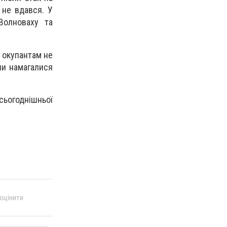
 не вдався. У
Волноваху та
м окупантам не
яни намагалися
сьогоднішньої
 оцінити