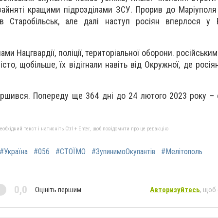
, зайняті кращими підрозділами ЗСУ. Прорив до Маріуполя
ав Старобільськ, але далі наступ росіян вперлося у 
ми Нацгвардії, поліції, територіальної оборони. російськи
сто, щобільше, їх відігнали навіть від Окружної, де росі
ршився. Попереду ще 364 дні до 24 лютого 2023 року – 
бхідний текст і натисніть Ctrl + Enter, щоб повідомити про це редакцію
#Україна
#056
#СТОЇМО
#ЗупинимоОкупантів
#Мелітополь
0,0
Оцініть першим
Авторизуйтесь
, щоб