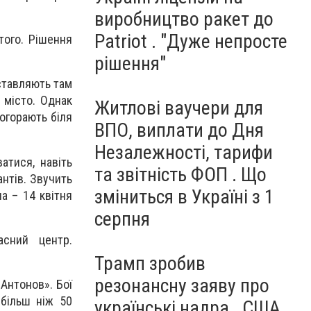
виробництво ракет до
Patriot . "Дуже непросте
того. Рішення
рішення"
иставляють там
 місто. Однак
Житлові ваучери для
догорають біля
ВПО, виплати до Дня
Незалежності, тарифи
атися, навіть
та звітність ФОП . Що
нтів. Звучить
зміниться в Україні з 1
а – 14 квітня
серпня
асний центр.
Трамп зробив
резонансну заяву про
Антонов». Бої
 більш ніж 50
українські надра . США