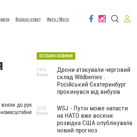
звіти
Вопрос-ответ
Авто / Мото
ОСТАННІ НОВИНИ
я
Дрони атакували черговий
14:13
Вчора
склад Wildberries .
Російський Єкатеринбург
прокинувся від вибухів
м взяли до рук
WSJ - Путін може напасти
12:47
вномасштабне
Вчора
на НАТО вже восени:
розвідка США опублікувала
новий прогноз