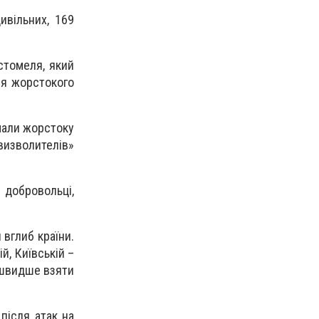
ивільних, 169
стомеля, який
ля жорстокого
имали жорстоку
«визволителів»
 добровольці,
 вглиб країни.
й, Київській –
а швидше взяти
 після атак на