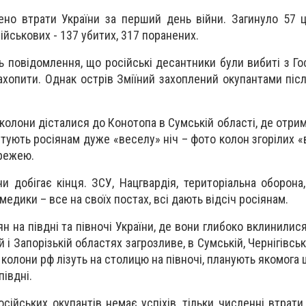
но втрати України за перший день війни. Загинуло 57 ц
ійськових - 137 убитих, 317 поранених.
 повідомлення, що російські десантники були вибиті з Го
ахопити. Однак острів Зміїний захоплений окупантами піс
 колони дісталися до Конотопа в Сумській області, де отр
штують росіянам дуже «веселу» ніч – фото колон згорілих 
режею.
 добігає кінця. ЗСУ, Нацгвардія, територіальна оборона,
 медики – все на своїх постах, всі дають відсіч росіянам.
ян на півдні та півночі України, де вони глибоко вклинилися
і Запорізькій областях загрозливе, в Сумській, Чернігівські
 колони рф лізуть на столицю на півночі, планують якомог
івдні.
осійських окупантів немає успіхів, тільки численні втрати