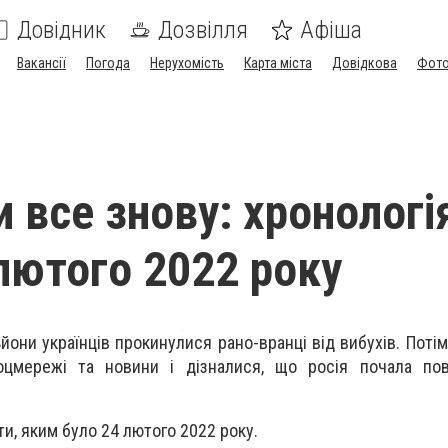
Довідник
Дозвілля
Афіша
Вакансії
Погода
Нерухомість
Карта міста
Довідкова
Фото
 все знову: хронологі
 лютого 2022 року
ьйони українців прокинулися рано-вранці від вибухів. Поті
оцмережі та новини і дізналися, що росія почала по
и, яким було 24 лютого 2022 року.