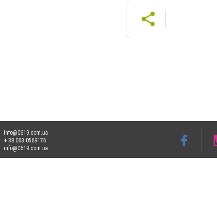
info@0619.com.ua
+ 38 063 0569176
info@0619.com.ua
Допускається цитування матеріалів без отримання попередньої згоди 0619.com.ua за
пошукових систем гіперпосилання на цитовані статті не нижче другого абзацу в тек
Матеріали з плашками "Новини компаній", "Промо", "Партнерський матеріал", "Партнер
Реклама на сайті
Франшиза 