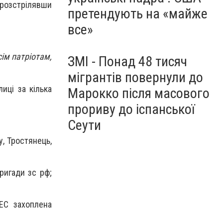
 розстрілявши
претендують на «майже
все»
сім патріотам,
ЗМІ - Понад 48 тисяч
мігрантів повернули до
иці за кілька
Марокко після масового
прориву до іспанської
Сеути
у, Тростянець,
ригади зс рф;
ЕС захоплена