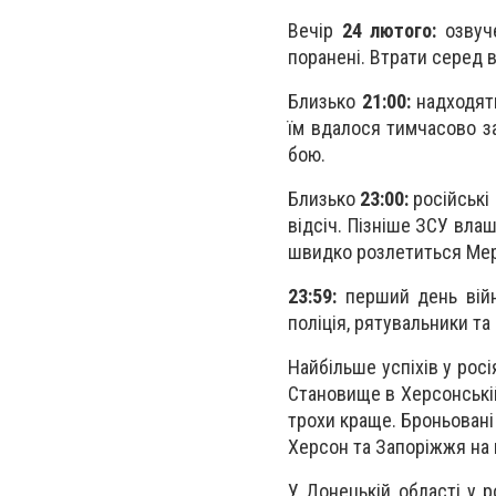
Вечір
24 лютого:
озвуче
поранені. Втрати серед в
Близько
21:00:
надходять
їм вдалося тимчасово з
бою.
Близько
23:00:
російські
відсіч. Пізніше ЗСУ вла
швидко розлетиться Ме
23:59:
перший день війни
поліція, рятувальники та
Найбільше успіхів у росі
Становище в Херсонській 
трохи краще. Броньовані
Херсон та Запоріжжя на п
У Донецькій області у р