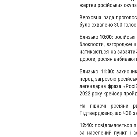
жертви російських окупа
Верховна рада проголос
було схвалено 300 голос
Близько
10:00:
російські
блокпости, загородженн
натикаються на завзятий
дороги, росіян вибивают
Близько
11:00:
захисник
перед загрозою російськ
легендарна фраза «Росій
2022 року крейсер пройд
На півночі росіяни р
Підтверджено, що ЧЗВ з
12:40:
повідомляється пр
за населений пункт і 