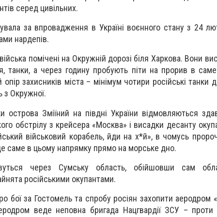
нтів серед цивільних.
увала за впровадження в Україні воєнного стану з 24 лю
ами нардепів.
 війська помічені на Окружній дорозі біля Харкова. Вони в
я, танки, а через годину пробують піти на прорив в саме
 опір захисників міста – мінімум чотири російські танки 
ь з Окружної.
и острова Зміїний на півдні України відмовляються здав
ого обстрілу з крейсера «Москва» і висадки десанту окупа
ський військовий корабель, йди на х*й», в чомусь пророч
е саме в цьому напрямку прямо на морське дно.
вуться через Сумську область, обійшовши сам обл
айнята російськими окупантами.
о бої за Гостомель та спробу росіян захопити аеродром «
аеродром веде неповна бригада Нацгвардії ЗСУ – проти