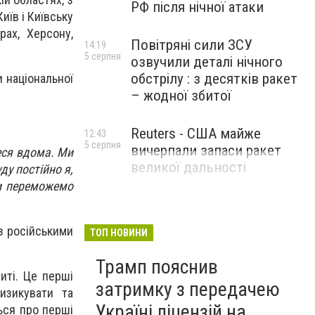
РФ після нічної атаки
иїв і Київську
рах, Херсону,
Повітряні сили ЗСУ
14:19
5 серпня
озвучили деталі нічного
обстрілу : з десятків ракет
 національної
– жодної збитої
Reuters - США майже
12:43
5 серпня
вичерпали запаси ракет
еся вдома. Ми
великої дальності
ду постійно я,
 Ми переможемо
з російськими
ТОП НОВИНИ
Трамп пояснив
иті. Це перші
затримку з передачею
изикувати та
Україні ліцензій на
ься про перші