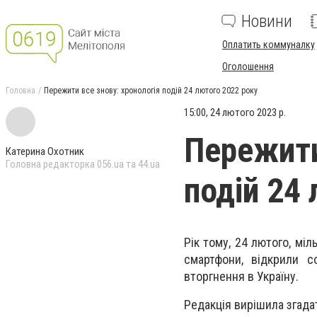
Новини
Оплатить коммуналку
Оголошення
Головна
Пережити все знову: хронологія подій 24 лютого 2022 року
15:00, 24 лютого 2023 р.
Пережити
Катерина Охотник
Головна редакторка 056.ua та 44.ua
подій 24
Рік тому, 24 лютого, міл
смартфони, відкрили с
вторгнення в Україну.
Редакція вирішила згадат