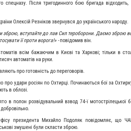
ого спецназу. Після тригодинного бою бригада відходить,
раїни Олексій Резніков звернувся до українського народу.
ти зброю, вступайте до лав Сил тероборони. Даємо зброю в
тосувати її проти ворога!» -
повідомив він.
томатів всім бажаючим в Києві та Харкові; тільки в стол
тисяч автоматів на руки.
являють про готовність до переговорів.
о про удари росіян по Охтирці. Починаються бої за Охтирк
ть в облозі.
зято в полон розвідувальний взвод 74-ї мотострілецької б
 добровільно.
фісу президента Михайло Подоляк повідомляє, що ЧА
йськові змушені були скласти зброю.