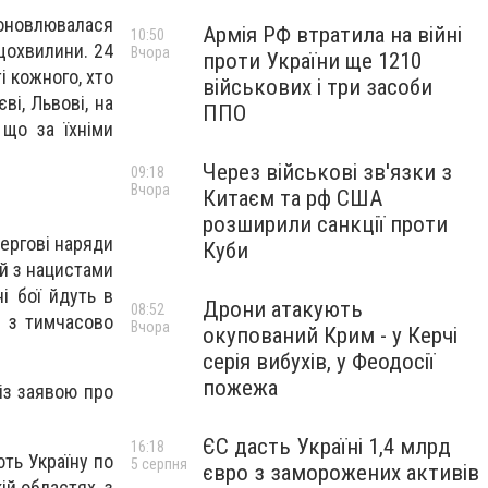
н оновлювалася
Армія РФ втратила на війні
10:50
щохвилини. 24
Вчора
проти України ще 1210
і кожного, хто
військових і три засоби
ві, Львові, на
ППО
 що за їхніми
Через військові зв'язки з
09:18
Вчора
Китаєм та рф США
розширили санкції проти
Чергові наряди
Куби
ій з нацистами
і бої йдуть в
Дрони атакують
08:52
і з тимчасово
Вчора
окупований Крим - у Керчі
серія вибухів, у Феодосії
пожежа
із заявою про
ЄС дасть Україні 1,4 млрд
16:18
ють Україну по
5 серпня
євро з заморожених активів
ій областях, з