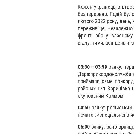
Кожен українець, відтво
безперервно. Подій було
лютого 2022 року, день, 
пережив це. Незалежно ві
фронті або у власному 
відчуттями, цей день нік
03:30 – 03:59
ранку: перш
Держприкордонслужби вст
приймали саме прикордо
районах н/п Зоринівка 
окупованим Кримом.
04:50
ранку: російський
початок «спеціальної війс
05:00
ранку: рано вранці,
всій лінії кордону – в Лу