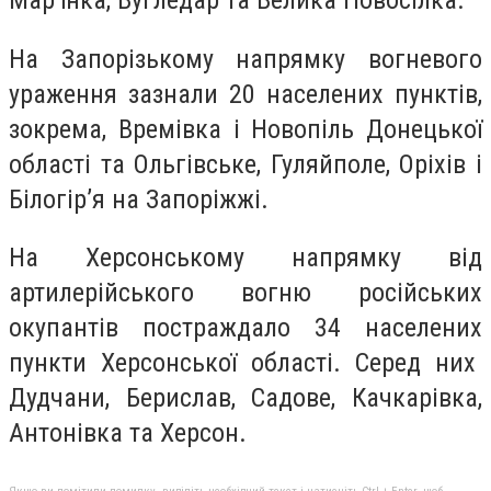
Мар’їнка, Вугледар та Велика Новосілка.
На Запорізькому напрямку вогневого
ураження зазнали 20 населених пунктів,
зокрема, Времівка і Новопіль Донецької
області та Ольгівське, Гуляйполе, Оріхів і
Білогір’я на Запоріжжі.
На Херсонському напрямку від
артилерійського вогню російських
окупантів постраждало 34 населених
пункти Херсонської області. Серед них
Дудчани, Берислав, Садове, Качкарівка,
Антонівка та Херсон.