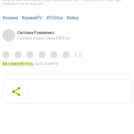
Якщо ви помітили помилку, виділіть необхідний текст і натисніть Ctrl + Enter, щоб
повідомити про це редакцію
#новини
#кривийРіг
#0564ua
#війна
Світлана Романенко
Головна редакторка 0564.ua
0,0
Авторизуйтесь
, щоб оцінити