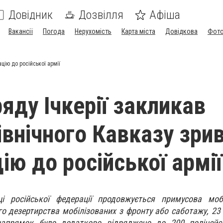
Довідник
Дозвілля
Афіша
Вакансії
Погода
Нерухомість
Карта міста
Довідкова
Фото
цію до російської армії
яду Ічкерії закликав
івнічного Кавказу зри
ію до російської армії
ці російської федерації продовжується примусова мобі
 дезертирства мобілізованих з фронту або саботажу, 23
напрямок було додатково відряджено до 200 поліцейс