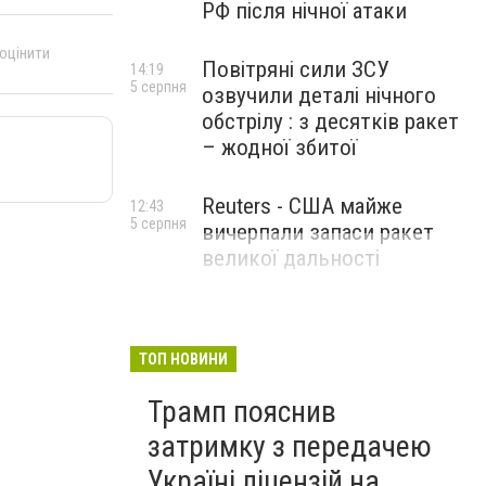
РФ після нічної атаки
 оцінити
Повітряні сили ЗСУ
14:19
5 серпня
озвучили деталі нічного
обстрілу : з десятків ракет
– жодної збитої
Reuters - США майже
12:43
5 серпня
вичерпали запаси ракет
великої дальності
ТОП НОВИНИ
Трамп пояснив
затримку з передачею
Україні ліцензій на