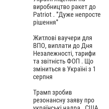
виробництво ракет до
Patriot . "Дуже непросте
рішення"
Житлові ваучери для
ВПО, виплати до Дня
Незалежності, тарифи
та звітність ФОП . Що
зміниться в Україні з 1
серпня
Трамп зробив
резонансну заяву про
українські надра . США