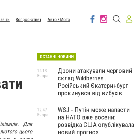
звіти
Вопрос-ответ
Авто / Мото
ОСТАННІ НОВИНИ
Дрони атакували черговий
14:13
Вчора
склад Wildberries .
вати
Російський Єкатеринбург
прокинувся від вибухів
WSJ - Путін може напасти
12:47
Вчора
на НАТО вже восени:
лізація. Для
розвідка США опублікувала
 лютого цього
новий прогноз
ьких з полку