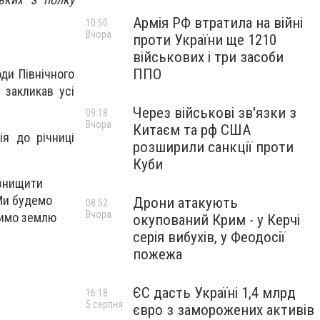
Армія РФ втратила на війні
10:50
Вчора
проти України ще 1210
військових і три засоби
ППО
ди Північного
 закликав усі
Через військові зв'язки з
09:18
Вчора
Китаєм та рф США
ія до річниці
розширили санкції проти
Куби
 знищити
 Ми будемо
Дрони атакують
08:52
Вчора
лимо землю
окупований Крим - у Керчі
серія вибухів, у Феодосії
пожежа
ЄС дасть Україні 1,4 млрд
16:18
5 серпня
євро з заморожених активів