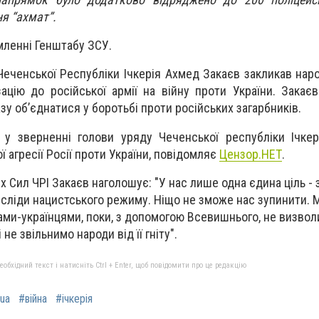
я “ахмат”.
мленні Генштабу ЗСУ.
еченської Республіки Ічкерія Ахмед Закаєв закликав наро
ацію до російської армії на війну проти України. Закаєв
у об’єднатися у боротьбі проти російських загарбників.
 у зверненні голови уряду Чеченської республіки Ічкер
 агресії Росії проти України, повідомляє
Цензор.НЕТ
.
их Сил ЧРІ Закаєв наголошує: "У нас лише одна єдина ціль -
сі сліди нацистського режиму. Ніщо не зможе нас зупинити.
ами-українцями, поки, з допомогою Всевишнього, не визво
 не звільнимо народи від її гніту".
бхідний текст і натисніть Ctrl + Enter, щоб повідомити про це редакцію
ua
#війна
#ічкерія