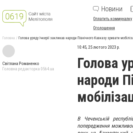
Новини
Оплатить коммуналку
Оголошення
Головна
Голова уряду Ічкерії закликав народи Північного Кавказу зривати мобіліза
10:45, 25 лютого 2023 р.
Голова ур
Світлана Романенко
Головна редакторка 0564.ua
народи П
мобілізац
В Чеченській республі
попередження можливого
року на Бахмутський 