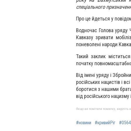
спеціального призначенн
Про це йдеться у повідо
Водночас Голова уряду Ч
Кавказу зривати мобіліз
поневолені народи Кавказ
Такий заклик міститься
початку повномасштабної
Від імені уряду і Збройн
російських нацистів і в
боротися з нашими брат
від російського нацизму і
Якщо ви помітили помилку, виділіть нео
#новини
#кривийРіг
#0564