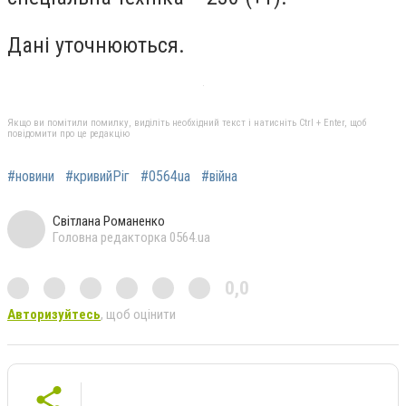
Дані уточнюються.
Якщо ви помітили помилку, виділіть необхідний текст і натисніть Ctrl + Enter, щоб
повідомити про це редакцію
#новини
#кривийРіг
#0564ua
#війна
Світлана Романенко
Головна редакторка 0564.ua
0,0
Авторизуйтесь
, щоб оцінити